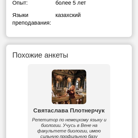
Опыт:
более 5 лет
Языки
казахский
преподавания:
Похожие анкеты
н
Святаслава Плотнерчук
итор.
Репетитор по немецкому языку и
Репетит
140 (в
биологии. Учусь в Вене на
школ
огии).
факультете биологии, имею
темы
оромпо
сильную профильную базу
язы