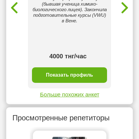
в Daryn
(бывшая ученица химико-
ко
ась
биологического лицея). Закончила
экз
грамм и
подготовительные курсы (VWU)
Отв
. Сейчас
в Вене.
каждом
нского
инд
воляет
со
меты с
атм
м.
4000 тнг/час
ль
Показать профиль
П
Больше похожих анкет
Просмотренные репетиторы