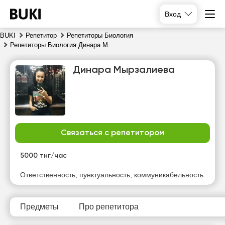
Вход
BUKI
Репетитор
Репетиторы Биология
Репетиторы Биология Динара М.
Динара Мырзалиева
Связаться с репетитором
вс
пн
вт
ср
9
10
11
12
5000 тнг/час
Нет
Нет
Нет
Нет
Ответственность, пунктуальность, коммуникабельность
свободных
свободных
свободных
свободных
часов
часов
часов
часов
Предметы
Про репетитора