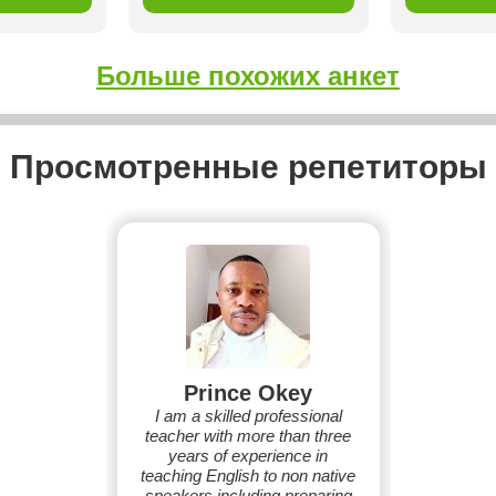
Больше похожих анкет
Просмотренные репетиторы
Prince Okey
I am a skilled professional
teacher with more than three
years of experience in
teaching English to non native
speakers including preparing