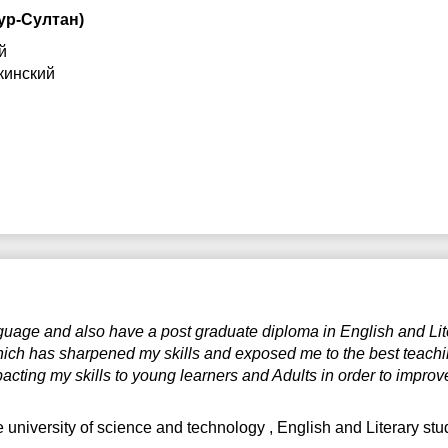
ур-Султан)
7:30
17:30
17:30
й
8:00
18:00
18:00
кинский
8:30
18:30
18:30
9:00
19:00
19:00
9:30
19:30
19:30
0:00
20:00
20:00
0:30
20:30
20:30
1:00
21:00
21:00
guage and also have a post graduate diploma in English and Lite
hich has sharpened my skills and exposed me to the best teachin
ting my skills to young learners and Adults in order to improve 
 university of science and technology
, English and Literary s