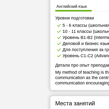
1
Английский язык
1
Уровни подготовки
1
5 - 6 классы (школьна
10 - 11 классы (школь
1
Уровень B1-B2 (Interme
1
Деловой и бизнес язы
Для поступления за г
1
Уровень C1-C2 (Advance
1
Детали про опыт препода
1
My method of teaching is t
communication as the centra
1
communication encouraging l
1
1
Места занятий
1