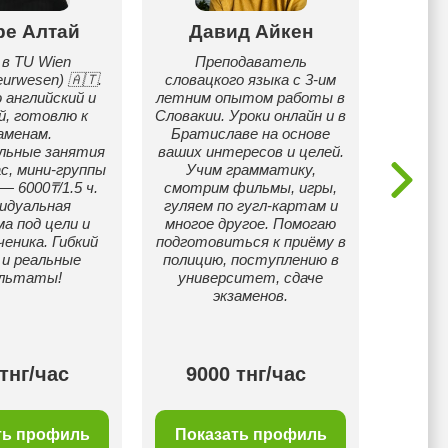
ре Алтай
Давид Aйкен
Окса
 в TU Wien
Преподаватель
Р
eurwesen) 🇦🇹.
словацкого языка с 3-им
англ
 английский и
летним опытом работы в
выезд
й, готовлю к
Словакии. Уроки онлайн и в
аменам.
Братиславе на основе
льные занятия
ваших интересов и целей.
с, мини-группы
Учим грамматику,
 — 6000₸/1.5 ч.
смотрим фильмы, игры,
идуальная
гуляем по гугл-картам и
а под цели и
многое другое. Помогаю
ченика. Гибкий
подготовиться к приёму в
 и реальные
полицию, поступлению в
ультаты!
университет, сдаче
экзаменов.
тнг/час
9000 тнг/час
80
ть профиль
Показать профиль
Пок