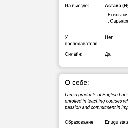
На выезде:
Астана (Н
1
Есильски
1
, Сарыар
1
У
Нет
1
преподавателя:
1
Онлайн:
Да
2
2
О себе:
2
I am a graduate of English Lan
enrolled in teaching courses w
passion and commitment in impac
Образование:
Enugu state