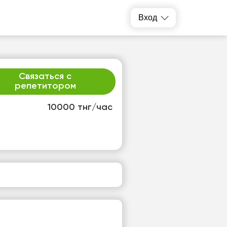
Вход
Связаться с
репетитором
10000 тнг/час
т
ср
1
12
т
Нет
одных
свободных
ов
часов