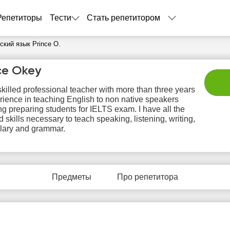
Репетиторы
Тести
Стать репетитором
кий язык Prince O.
ce Okey
skilled professional teacher with more than three years
rience in teaching English to non native speakers
ng preparing students for IELTS exam. I have all the
d skills necessary to teach speaking, listening, writing,
lary and grammar.
пт
сб
вс
пн
в
7
8
9
10
1
Предметы
Про репетитора
Нет
Не
0:00
10:00
10:00
свободных
своб
часов
час
0:30
10:30
10:30
1:00
11:00
11:00