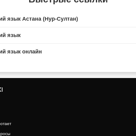
ий язык Астана (Нур-Султан)
ий язык
ий язык онлайн
I
ботает
просы