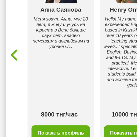
ценко
Аяна Саянова
Henry On
ая
Меня зовут Аяна, мне 20
Hello! My name 
вожу
лет, я живу и учусь на
experienced Eng
.00.
юриста в Вене больше
based in Kazakh
аю
двух лет, владею
over 10 years o
ную
немецким и английским на
teaching stude
аждого
уровне С1.
levels. I special
ому, и
English, Busin
ады, и
and IELTS. My 
ошие
practical, fri
ы.
interactive. I e
students build
and achieve th
goal
00 тнг/
8000 тнг/час
10000 тн
с
филь
Показать профиль
Показать 