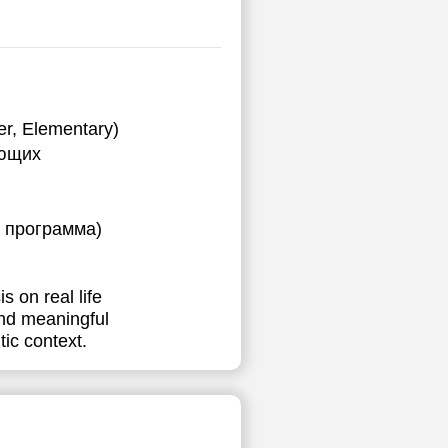
r, Elementary)
ающих
я программа)
 on real life
and meaningful
ic context.