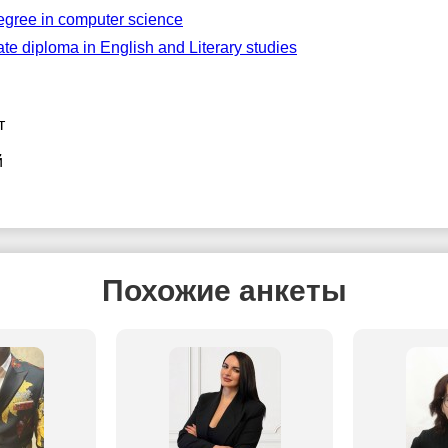
egree in computer science
te diploma in English and Literary studies
т
й
Похожие анкеты