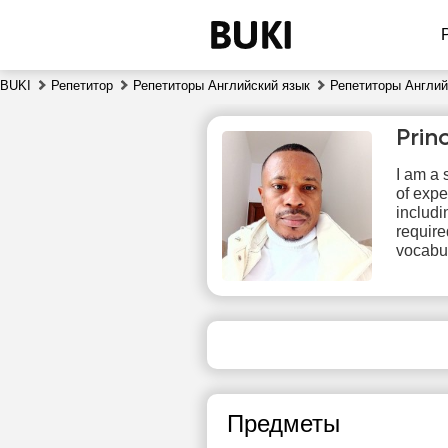
BUKI
Репетитор
Репетиторы Английский язык
Репетиторы Английс
Prin
I am a 
of expe
includi
require
vocabu
чт
6
Нет
1
свободных
часов
1
Предметы
1