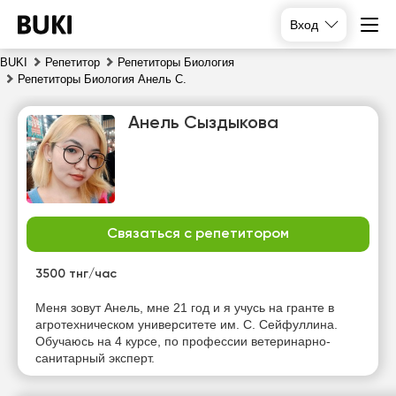
Вход
BUKI
Репетитор
Репетиторы Биология
Репетиторы Биология Анель С.
Анель Сыздыкова
Связаться с репетитором
сб
вс
пн
вт
8
9
10
11
3500 тнг/час
Нет
Нет
Нет
Нет
Меня зовут Анель, мне 21 год и я учусь на гранте в
свободных
свободных
свободных
свободных
агротехническом университете им. С. Сейфуллина.
часов
часов
часов
часов
Обучаюсь на 4 курсе, по профессии ветеринарно-
санитарный эксперт.