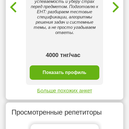
успеваемость и уберу страх
олимпиа
перед предметом. Подготовлю к
пре
ЕНТ: разбираем тестовые
спецификации, алгоритмы
решения задач и системные
темы, а не просто угадываем
ответы.
4000 тнг/час
ль
Показать профиль
П
Больше похожих анкет
Просмотренные репетиторы