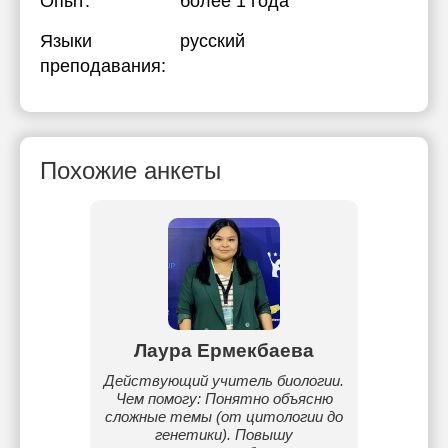
Опыт:
более 1 года
Языки
русский
преподавания:
Похожие анкеты
кызы
Лаура Ермекбаева
Нур
Со своей
Действующий учитель биологии.
Ст
Помогаю
Чем помогу: Понятно объясню
универ
ложные
сложные темы (от цитологии до
Iel
амма в
генетики). Повышу
на foun