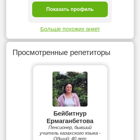
ль
Показать профиль
П
Больше похожих анкет
Просмотренные репетиторы
Бейбитнур
Ермаганбетова
Пенсионер, бывший
учитель казахского языка -
Общий: 40 лет