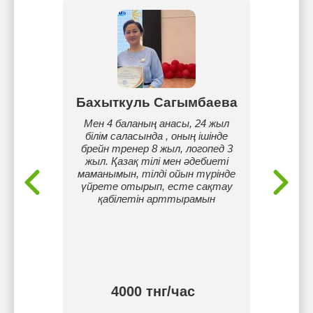
ва
Бахыткуль Сагымбаева
То
вень
Мен 4 баланың анасы, 24 жыл
Я гот
ь в
білім саласында , оның ішінде
их
брейн тренер 8 жыл, логопед 3
преп
 темы
жыл. Қазақ тілі мен әдебиеті
опытом
ах.
маманымын, тілді ойын түрінде
Такж
үйрете отырып, есте сақтау
прогр
қабілетін арттырамын
клу
тнг/
4000 тнг/час