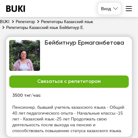
Вход
BUKI
Репетитор
Репетиторы Казахский язык
Репетиторы Казахский язык Бейбитнур Е.
Бейбитнур Ермаганбетова
Связаться с репетитором
сб
вс
пн
вт
8
9
10
11
3500 тнг/час
Нет
Нет
Нет
Нет
Пенсионер, бывший учитель казахского языка - Общий:
свободных
свободных
свободных
свободных
40 лет педагогического опыта - Начальные классы:-15
часов
часов
часов
часов
лет - Казахский язык:-25 лет Продолжать свою
деятельность после выхода на пенсию и
способствовать повышению статуса казахского языка.