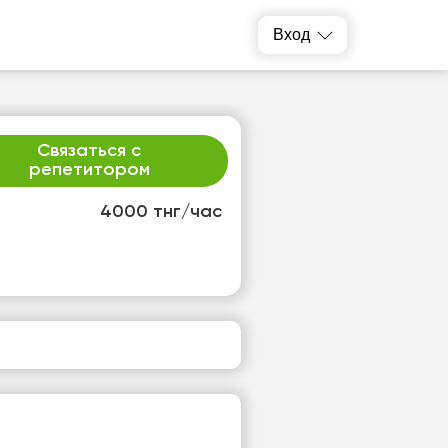
Вход
Связаться с
репетитором
4000 тнг/час
т
пт
3
14
т
Нет
одных
свободных
ов
часов