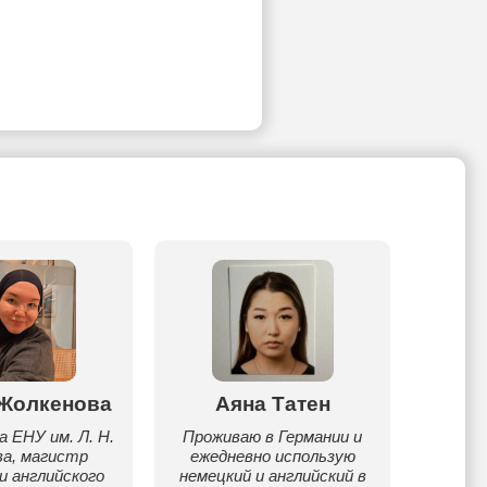
 Жолкенова
Аяна Татен
Его
 ЕНУ им. Л. Н.
Проживаю в Германии и
Препо
ва, магистр
ежедневно использую
В резу
и английского
немецкий и английский в
более