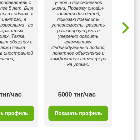
еподаватель с
учебе и повседневной
дост
лее 5 лет. Был
жизни. Провожу онлайн-
Менедж
ы в садиках, в
занятия для детей,
Англи
 центрах, в
помогаю повысить
о
 взрослыми - во
успеваемость, развить
п
возрастных
разговорную речь и
препод
иях. Также,
уверенно освоить
лет 
пыт общения с
грамматику.
вне
лями языка
Индивидуальный подход,
вз
 в иностранной
понятное объяснение и
с ком
пании).
комфортная атмосфера
и Бл
на уроках.
и Юго
Готов
знан
тнг/час
5000 тнг/час
50
ть профиль
Показать профиль
Пок