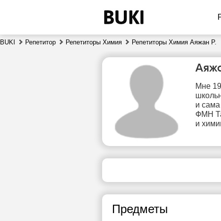
BUKI
Репетитор
Репетиторы Химия
Репетиторы Химия Аяжан Р.
Аяж
Мне 19
школьн
и сама
ФМН Та
и хими
сб
8
Нет
1
свободных
часов
1
Предметы
1