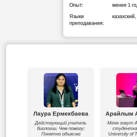
Опыт:
менее 1 го
Языки
казахский
,
преподавания:
ихан
Лаура Ермекбаева
Арайлым 
 и на
Действующий учитель
Меня зовут А
бучаюсь
биологии. Чем помогу:
студентка
в
Понятно объясню
University of 