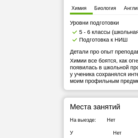
1
Химия
Биология
Англи
1
Уровни подготовки
1
5 - 6 классы (школьна
Подготовка к НИШ
Детали про опыт препода
Химии все боятся, как огн
появилась в школьной пр
у ученика сохранялся инт
моим профильным предмет
Места занятий
На выезде:
Нет
У
Нет