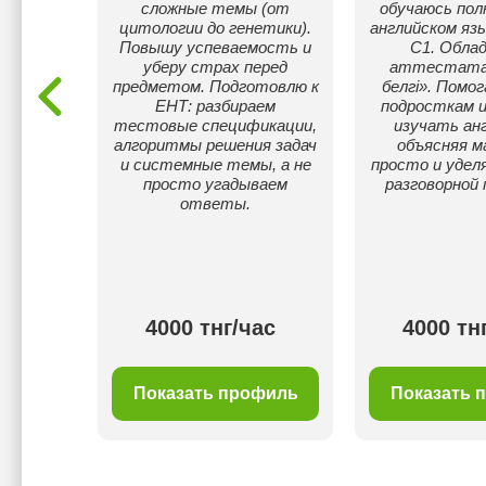
 Имею
сложные темы (от
обучаюсь пол
ания
цитологии до генетики).
английском язы
(General
Повышу успеваемость и
C1. Обла
Ученики
уберу страх перед
аттестата
о 7.5 по
предметом. Подготовлю к
белгі». Помо
уальному
ЕНТ: разбираем
подросткам и
TS балл
тестовые спецификации,
изучать анг
ода)
алгоритмы решения задач
объясняя м
и системные темы, а не
просто и удел
просто угадываем
разговорной 
ответы.
ас
4000 тнг/час
4000 тн
филь
Показать профиль
Показать 