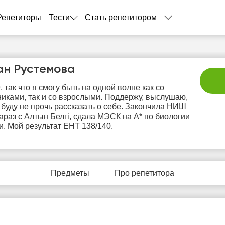
Репетиторы
Тести
Стать репетитором
ан Рустемова
, так что я смогу быть на одной волне как со
иками, так и со взрослыми. Поддержу, выслушаю,
 буду не прочь рассказать о себе. Закончила НИШ
раз с Алтын Белгі, сдала МЭСК на А* по биологии
и. Мой результат ЕНТ 138/140.
вс
пн
вт
ср
ч
9
10
11
12
1
Предметы
Про репетитора
Нет
Нет
Нет
Не
2:00
свободных
свободных
свободных
своб
часов
часов
часов
час
2:30
3:00