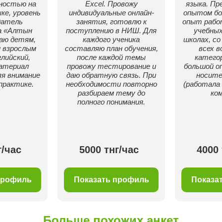
ностью на
Excel. Провожу
языка. Пр
ке, уровень
индивидуальные онлайн-
опытом бо
датель
занятия, готовлю к
опыт работ
 «Алтын
поступлению в НИШ. Для
учебных
гаю детям,
каждого ученика
школах, со
 взрослым
составляю план обучения,
всех 
лийский,
после каждой темы
категор
атериал
провожу тестирование и
большой о
яя внимание
даю обратную связь. При
носите
практике.
необходимости повторно
(работала
разбираем тему до
ком
полного понимания.
г/час
5000 тнг/час
4000 
профиль
Показать профиль
Показа
Больше похожих анкет