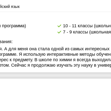
6:00
йский язык
6:30
7:00
я программа)
10 - 11 классы (школь
7 - 9 классы (школьна
вания:
я. А для меня она стала одной из самых интересных 
ограмме. Я использую интерактивные методы обучени
ерес к предмету. В школе по химии я всегда выходила
ом. Сейчас я продолжаю изучать эту науку в универ