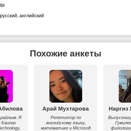
да
 русский
, английский
Похожие анкеты
Абилова
Арай Мухтарова
Наргиз
райлым. Я
Репетитор по
Выпускница
 Kaunas
английскому языку,
Гумиле
Technology,
математике и Microsoft
филологи