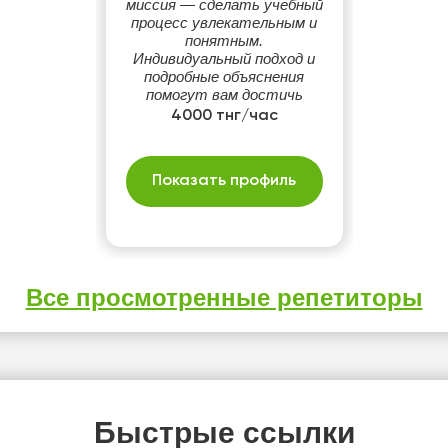
миссия — сделать учебный
процесс увлекательным и
понятным.
Индивидуальный подход и
подробные объяснения
помогут вам достичь
успеха в учебе. Добро
4000 тнг/час
пожаловать на уроки, где
знания становятся
легкими и увлекательными!
Показать профиль
Все просмотренные репетиторы
Быстрые ссылки