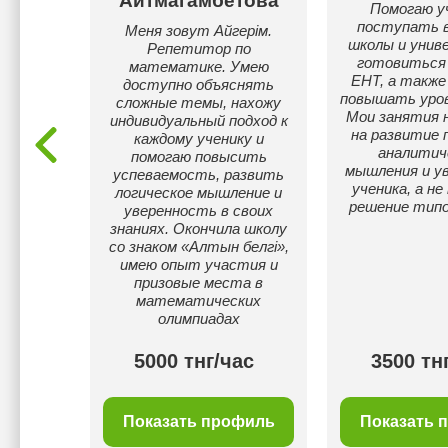
ко
Айтмагамбетова
Помогаю у
поступать в
ченикам
Меня зовут Айгерім.
школы и унив
риала по
Репетитор по
готовиться 
е.
математике. Умею
ЕНТ, а также
доступно объяснять
повышать уров
сложные темы, нахожу
Мои занятия 
индивидуальный подход к
на развитие 
каждому ученику и
аналитич
помогаю повысить
мышления и у
успеваемость, развить
ученика, а не
логическое мышление и
решение типо
уверенность в своих
знаниях. Окончила школу
со знаком «Алтын белгі»,
имею опыт участия и
призовые места в
математических
олимпиадах
00 тнг/
5000 тнг/час
3500 тн
с
филь
Показать профиль
Показать 