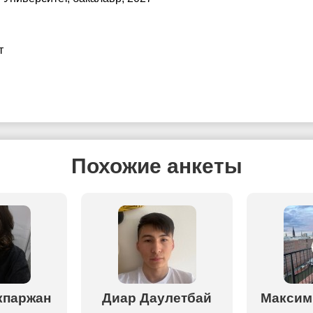
т
Похожие анкеты
кпаржан
Диар Даулетбай
Максим