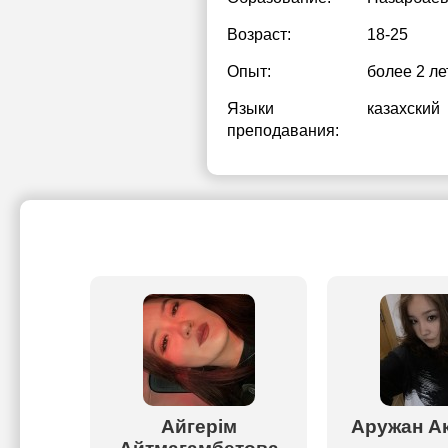
Возраст:
18-25
Опыт:
более 2 ле
Языки
казахский
преподавания:
н
Айгерім
Аружан А