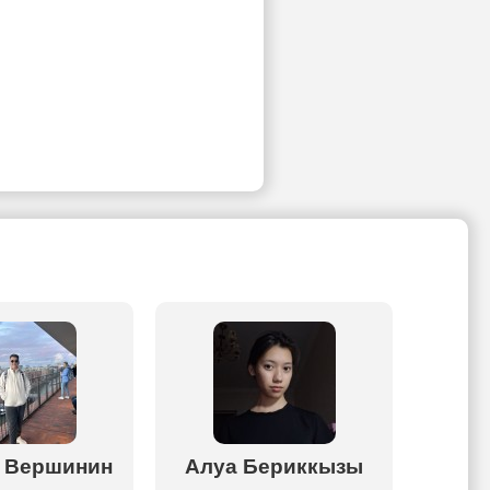
 Вершинин
Алуа Бериккызы
Жана