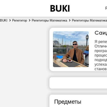
BUKI
Репетитор
Репетиторы Математика
Репетиторы Математика
Саи
Я репе
Отличн
програ
процес
подход
успеха
чт
станов
6
19:30
1
20:00
2
Предметы
20:30
2