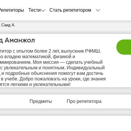
Репетиторы
Тести
Стать репетитором
 Саид А.
д Аманжол
титор с опытом более 2 лет, выпускник РФМШ.
о владею математикой, физикой и
ммированием. Моя миссия — сделать учебный
с увлекательным и понятным. Индивидуальный
 и подробные объяснения помогут вам достичь
 в учебе. Добро пожаловать на уроки, где знания
пт
сб
вс
пн
в
ятся легкими и увлекательными!
7
8
9
10
1
Предметы
Про репетитора
Нет
Не
9:30
10:30
10:30
свободных
своб
часов
час
0:00
18:00
19:30
0:30
18:30
20:00