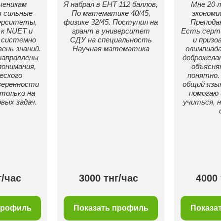
ченикам
Я набрал в ЕНТ 112 баллов,
Мне 20 л
 сильные
По математике 40/45,
экономис
ерситеты,
физике 32/45. Поступил на
Преподаю
к NUET и
грант в университет
Есть серт
 системно
СДУ на специальность
и призо
ень знаний.
Научная математика
олимпиада
направлены
доброжела
понимания,
объясня
еского
понятно.
веренности
общий язык
 только на
помогаю 
вых задач.
учиться, н
г/час
3000 тнг/час
4000 
профиль
Показать профиль
Показа