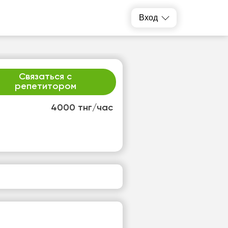
Вход
Связаться с
репетитором
4000 тнг/час
т
ср
1
12
т
Нет
одных
свободных
ов
часов