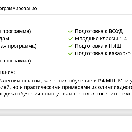
19:00
20:30
ограммирование
19:30
20:00
я программа)
Подготовка к ВОУД
адам
Младшие классы 1-4
20:30
ная программа)
Подготовка к НИШ
21:00
Подготовка к Казахско
я программа)
вания:
 2-летним опытом, завершил обучение в РФМШ. Мои 
рией, но и практическими примерами из олимпиадног
одика обучения помогут вам не только освоить темы,