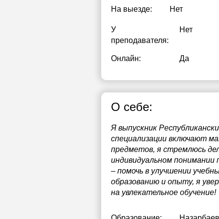
На выезде:
Нет
У
Нет
преподавателя:
Онлайн:
Да
О себе:
Я выпускник Республиканск
специализации включают ма
предметов, я стремлюсь дел
индивидуальном понимании 
– помочь в улучшении учебн
образованию и опыту, я уве
на увлекательное обучение!
Образование:
Назарбаев