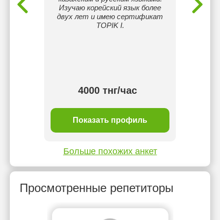
Изучаю корейский язык более
Инд
двух лет и имею сертификат
прогр
TOPIK I.
возра
тнг/
4000 тнг/час
ль
Показать профиль
П
Больше похожих анкет
Просмотренные репетиторы