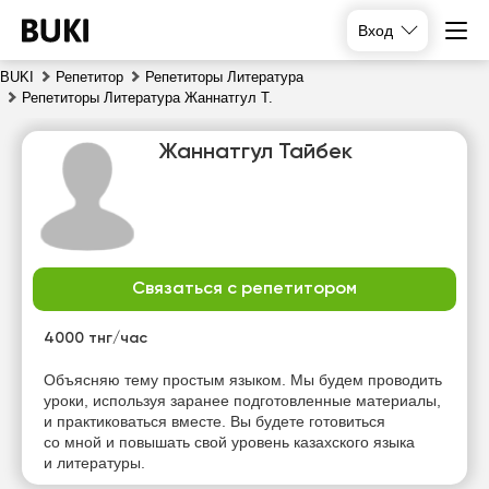
Вход
BUKI
Репетитор
Репетиторы Литература
Репетиторы Литература Жаннатгул Т.
Жаннатгул Тайбек
Связаться с репетитором
чт
пт
сб
вс
6
7
8
9
4000 тнг/час
Нет
Объясняю тему простым языком. Мы будем проводить
16:00
10:00
10:00
свободных
уроки, используя заранее подготовленные материалы,
часов
и практиковаться вместе. Вы будете готовиться
16:30
10:30
10:30
со мной и повышать свой уровень казахского языка
и литературы.
17:00
11:00
11:00