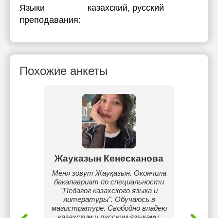
Языки
казахский
, русский
преподавания:
Похожие анкеты
нкызы
Жауказын Кенесканова
Рау
ющих,
Меня зовут Жауқазын. Окончила
Опытны
ограмма
бакалавриат по специальности
ст
енное
"Педагог казахского языка и
пол
зыка
литературы". Обучаюсь в
англи
магистратуре. Свободно владею
под
казахским и русским языками.
улу