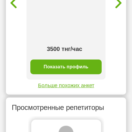
работе 
и пон
заучив
досту
подх
помог
ан
тнг/
3500 тнг/час
ль
Показать профиль
П
Больше похожих анкет
Просмотренные репетиторы