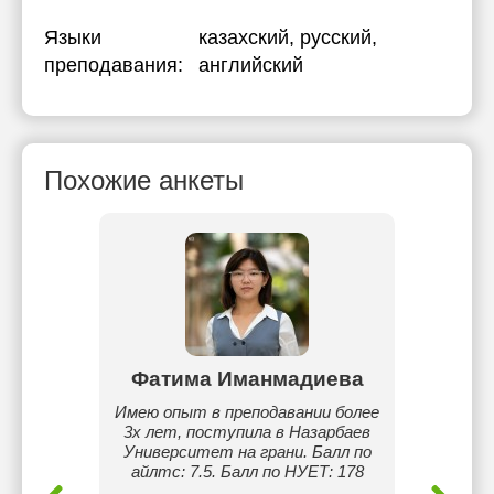
Языки
казахский
, русский
,
преподавания:
английский
Похожие анкеты
к
Фатима Иманмадиева
ике и
Имею опыт в преподавании более
Меня з
отаю с
3х лет, поступила в Назарбаев
года. 
ов.
Университет на грани. Балл по
англ
айлтс: 7.5. Балл по НУЕТ: 178
реп