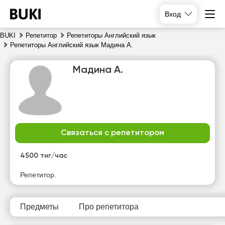
Вход
BUKI
Репетитор
Репетиторы Английский язык
Репетиторы Английский язык Мадина А.
Мадина А.
Связаться с репетитором
пт
сб
вс
пн
7
8
9
10
4500 тнг/час
Нет
Нет
Нет
Репетитор.
15:00
свободных
свободных
свободных
часов
часов
часов
15:30
Предметы
Про репетитора
16:00