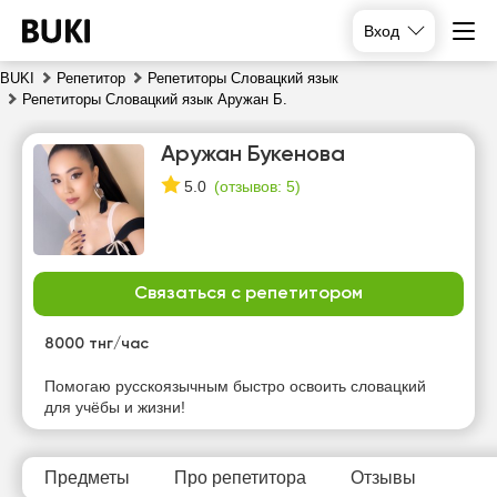
Вход
BUKI
Репетитор
Репетиторы Словацкий язык
Репетиторы Словацкий язык Аружан Б.
Аружан Букенова
(
отзывов: 5
)
5.0
Связаться с репетитором
пт
сб
вс
пн
7
8
9
10
8000 тнг/час
Нет
Помогаю русскоязычным быстро освоить словацкий
18:00
18:00
18:00
свободных
для учёбы и жизни!
часов
18:30
18:30
18:30
19:00
19:00
19:00
Предметы
Про репетитора
Отзывы