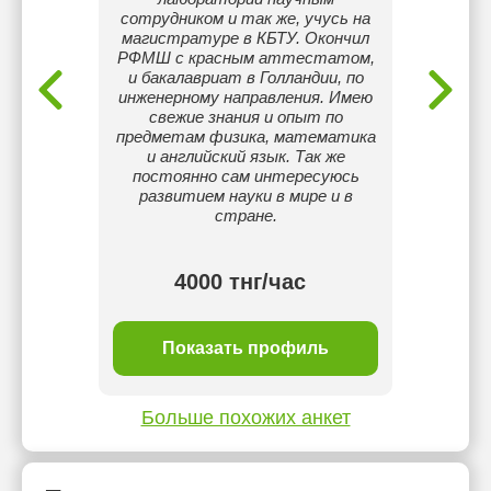
в
сотрудником и так же, учусь на
языка,
вания
магистратуре в КБТУ. Окончил
аспира
K 4 급.
РФМШ с красным аттестатом,
"Герм
и бакалавриат в Голландии, по
стаж р
инженерному направления. Имею
языко
свежие знания и опыт по
лет, п
предметам физика, математика
опытом
и английский язык. Так же
также 
постоянно сам интересуюсь
развитием науки в мире и в
стране.
тнг/
4000 тнг/час
ль
Показать профиль
П
Больше похожих анкет