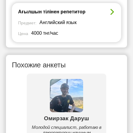
Ағылшын тілінен репетитор
Английский язык
Предмет:
4000 тнг/час
Цена
Похожие анкеты
рова
Омирзак Даруш
4 года.
Молодой специалист, работаю в
 о
лаюоратории научным
преп