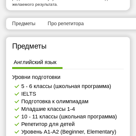
желаемого результата.
17:00
17:30
Предметы
Про репетитора
18:00
18:30
Предметы
19:00
Английский язык
19:30
20:00
Уровни подготовки
5 - 6 классы (школьная программа)
20:30
IELTS
21:00
Подготовка к олимпиадам
Младшие классы 1-4
10 - 11 классы (школьная программа)
Репетитор для детей
Уровень А1-А2 (Beginner, Elementary)