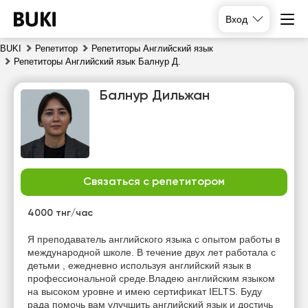
Вход
BUKI
Репетитор
Репетиторы Английский язык
Репетиторы Английский язык Балнур Д.
Балнур Дильжан
Связаться с репетитором
вс
пн
вт
ср
9
10
11
12
4000 тнг/час
Нет
Нет
Нет
Я преподаватель английского языка с опытом работы в
15:30
свободных
свободных
свободных
международной школе. В течение двух лет работала с
часов
часов
часов
детьми , ежедневно используя английский язык в
16:00
профессиональной среде.Владею английским языком
на высоком уровне и имею сертификат IELTS. Буду
16:30
рада помочь вам улучшить английский язык и достичь