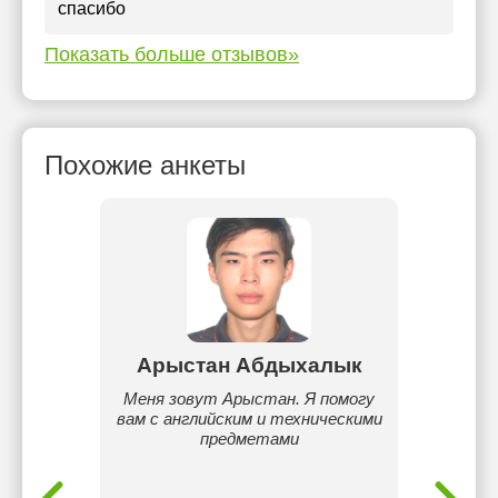
спасибо
Показать больше отзывов»
Похожие анкеты
бек
Арыстан Абдыхалык
Ма
ому и
Меня зовут Арыстан. Я помогу
Здра
даю как
вам с английским и техническими
Мари
Со мной
предметами
изуче
ть
школь
и.
профи