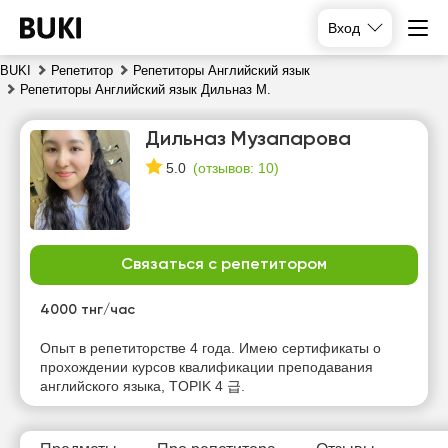
Вход
BUKI
Репетитор
Репетиторы Английский язык
Репетиторы Английский язык Дильназ М.
Дильназ Музапарова
(
отзывов: 10
)
5.0
Связаться с репетитором
пт
сб
вс
пн
7
8
9
10
4000 тнг/час
Нет
Нет
Нет
Нет
Опыт в репетиторстве 4 года. Имею сертификаты о
свободных
свободных
свободных
свободных
прохождении курсов квалификации преподавания
часов
часов
часов
часов
английского языка, TOPIK 4 급.