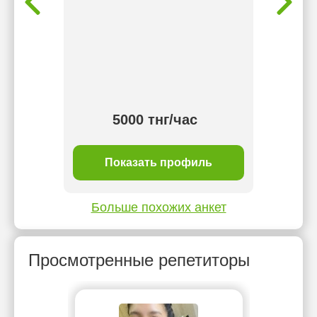
студент
5000 тнг/час
ль
Показать профиль
П
Больше похожих анкет
Просмотренные репетиторы