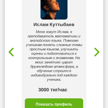
ай
Ислам Куттыбаев
А
ьких
Меня зовут Ислам, я
В препо
преподаватель математики и
и рус
английского языка. Помогаю
кл
ученикам понять сложные темы
компле
простым языком, улучшить
письмо
оценки и подготовиться к
контрольным и экзаменам. На
моих занятиях царит
дружелюбная атмосфера, а
обучение строится
индивидуально под каждого
ученика.
3000 тнг/час
ль
Показать профиль
П