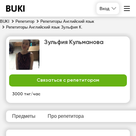
Вход
BUKI
Репетитор
Репетиторы Английский язык
Репетиторы Английский язык Зульфия К.
Зульфия Кульманова
Связаться с репетитором
пн
вт
ср
чт
10
11
12
13
3000 тнг/час
Нет
Нет
Нет
Нет
свободных
свободных
свободных
свободных
часов
часов
часов
часов
Предметы
Про репетитора