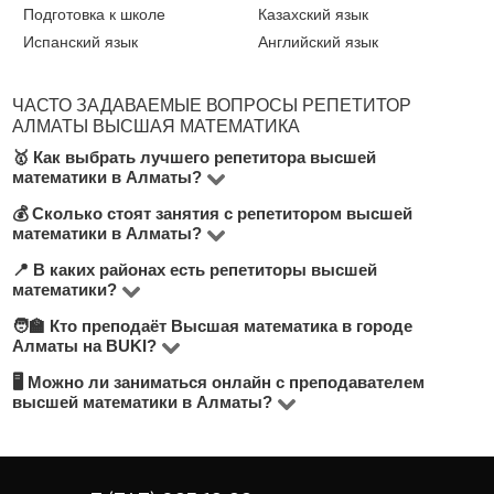
Подготовка к школе
Казахский язык
Испанский язык
Английский язык
ЧАСТО ЗАДАВАЕМЫЕ ВОПРОСЫ РЕПЕТИТОР
АЛМАТЫ ВЫСШАЯ МАТЕМАТИКА
🥇 Как выбрать лучшего репетитора высшей
математики в Алматы?
💰 Сколько стоят занятия с репетитором высшей
На платформе BUKI представлено 6 преподавателей
математики в Алматы?
Высшая математика в городе Алматы. Обратите
📍 В каких районах есть репетиторы высшей
Цена зависит от уровня преподавания, опыта
внимание на стоимость занятий, количество
математики?
учителя и формата (очно или онлайн). В среднем
положительных отзывов, опыт преподавания, диплом
🧑‍🏫 Кто преподаёт Высшая математика в городе
На платформе BUKI вы найдете преподавателей
занятия стоят от 3000 до 5000 тнг/час. Актуальные
об образовании и удобный район. Мы рекомендуем
Алматы на BUKI?
почти во всех районах города Алматы. Вы можете
цены указаны в анкетах преподавателей.
выбирать репетитора, предлагающего бесплатный
🖥 Можно ли заниматься онлайн с преподавателем
Наши репетиторы — это опытные преподаватели,
выбрать занятия в удобном районе или онлайн — при
пробный урок, чтобы понять, подходит ли вам формат
высшей математики в Алматы?
студенты старших курсов, университетские
поиске репетитора воспользуйтесь фильтрами по
занятий.
Да, большинство преподавателей предлагают
специалисты и практики. Средняя оценка наших
локации.
онлайн-занятия. Это удобно, если вам нужен гибкий
преподавателей — 4.8 из 5. Ознакомьтесь с отзывами