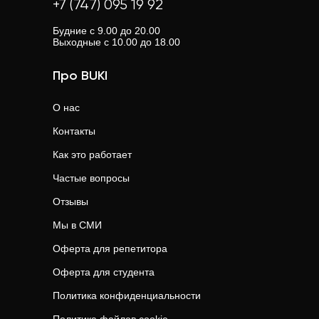
график или нет возможности посещать очные уроки.
+7 (747) 095 19 92
и рейтингами, чтобы выбрать лучшего.
Онлайн-занятия часто стоят дешевле, чем очные.
Будние с 9.00 до 20.00
Выходные с 10.00 до 18.00
Про BUKI
О нас
Контакты
Как это работает
Частые вопросы
Отзывы
Мы в СМИ
Оферта для репетитора
Оферта для студента
Политика конфиденциальности