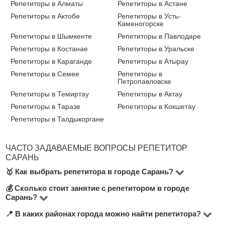
Репетиторы в Алматы
Репетиторы в Астане
Репетиторы в Актобе
Репетиторы в Усть-
Каменогорске
Репетиторы в Шымкенте
Репетиторы в Павлодаре
Репетиторы в Костанае
Репетиторы в Уральске
Репетиторы в Караганде
Репетиторы в Атырау
Репетиторы в Семее
Репетиторы в
Петропавловске
Репетиторы в Темиртау
Репетиторы в Актау
Репетиторы в Таразе
Репетиторы в Кокшетау
Репетиторы в Талдыкоргане
ЧАСТО ЗАДАВАЕМЫЕ ВОПРОСЫ РЕПЕТИТОР
САРАНЬ
🥇 Как выбрать репетитора в городе Сарань?
💰 Сколько стоит занятие с репетитором в городе
На сайте BUKI вы можете выбрать любого из 2
Сарань?
репетиторов, преподающих более 2 предметов.
📍 В каких районах города можно найти репетитора?
Стоимость зависит от выбранного предмета и
Рекомендуем обратить внимание на: стоимость за час