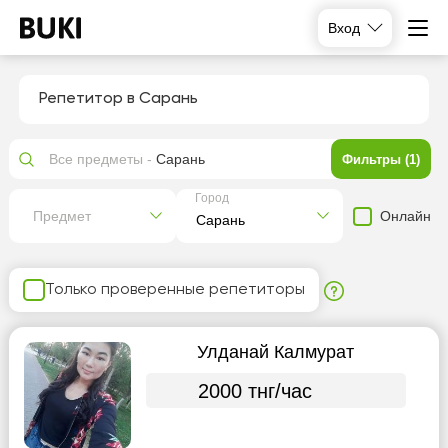
Вход
Репетитор в Сарань
Все предметы -
Сарань
Фильтры (1)
Город
Онлайн
Предмет
Только проверенные репетиторы
Улданай Калмурат
2000 тнг/час