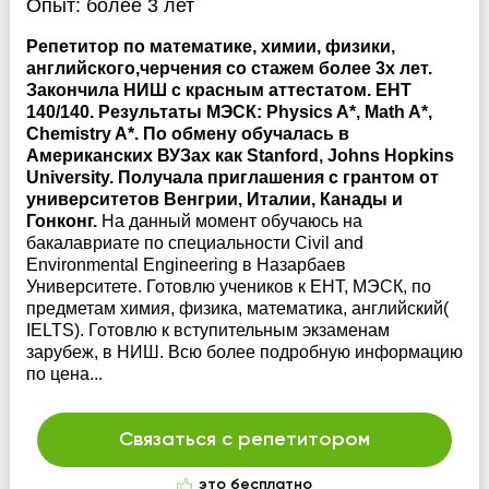
Опыт:
более 3 лет
Репетитор по математике, химии, физики,
английского,черчения со стажем более 3х лет.
Закончила НИШ с красным аттестатом. ЕНТ
140/140. Результаты МЭСК: Physics A*, Math A*,
Chemistry A*. По обмену обучалась в
Американских ВУЗах как Stanford, Johns Hopkins
University. Получала приглашения с грантом от
университетов Венгрии, Италии, Канады и
Гонконг.
На данный момент обучаюсь на
бакалавриате по специальности Civil and
Environmental Engineering в Назарбаев
Университете. Готовлю учеников к ЕНТ, МЭСК, по
предметам химия, физика, математика, английский(
IELTS). Готовлю к вступительным экзаменам
зарубеж, в НИШ. Всю более подробную информацию
по цена...
Связаться с репетитором
это бесплатно