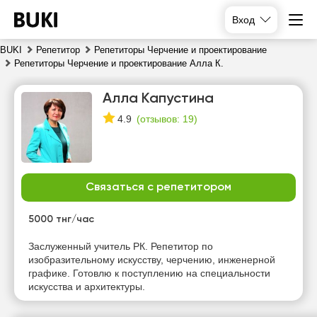
Вход
BUKI
Репетитор
Репетиторы Черчение и проектирование
Репетиторы Черчение и проектирование Алла К.
Алла Капустина
(
отзывов: 19
)
4.9
Связаться с репетитором
пт
сб
вс
пн
7
8
9
10
5000 тнг/час
Нет
Нет
Нет
Заслуженный учитель РК. Репетитор по
14:00
свободных
свободных
свободных
изобразительному искусству, черчению, инженерной
часов
часов
часов
графике. Готовлю к поступлению на специальности
14:30
искусства и архитектуры.
15:00