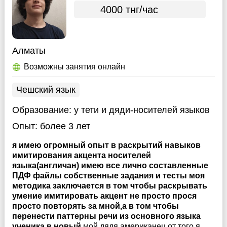
4000 тнг/час
Алматы
Возможны занятия онлайн
Чешский язык
Образование:
у тети и дяди-носителей языков
Опыт:
более 3 лет
я имею огромный опыт в раскрытий навыков
имитирования акцента носителей
языка(англичан) имею все лично составленные
ПДФ файлы собственные задания и тесты моя
методика заключается в том чтобы раскрывать
умение имитировать акцент не просто прося
просто повторять за мной,а в том чтобы
перенести паттерны речи из основного языка
ученика в новый
мой дядя американец от того я