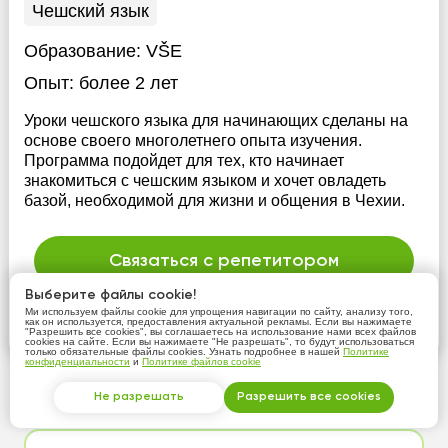
Чешский язык
Образование:
VŠE
Опыт:
более 2 лет
Уроки чешского языка для начинающих сделаны на
основе своего многолетнего опыта изучения.
Программа подойдет для тех, кто начинает
знакомиться с чешским языком и хочет овладеть
базой, необходимой для жизни и общения в Чехии.
Связаться с репетитором
Выберите файлы cookie!
это бесплатно
Ми используем файлы cookie для упрощения навигации по сайту, анализу того,
как он используется, предоставления актуальной рекламы. Если вы нажимаете
Подробнее
"Разрешить все cookies", вы соглашаетесь на использование нами всех файлов
cookies на сайте. Если вы нажимаете "Не разрешать", то будут использоваться
только обязательные файлы cookies. Узнать подробнее в нашей
Политике
конфиденциальности
и
Политике файлов cookie
Найдено
20
анкет репетиторов
Не разрешать
Разрешить все cookies