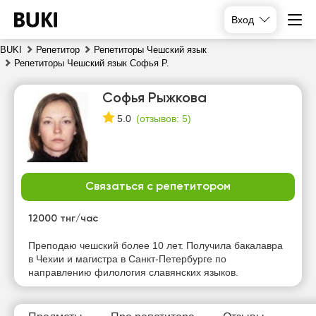
Вход
BUKI
Репетитор
Репетиторы Чешский язык
Репетиторы Чешский язык Софья Р.
Софья Рыжкова
(
отзывов: 5
)
5.0
Связаться с репетитором
вс
пн
вт
ср
9
10
11
12
12000 тнг/час
Нет
Нет
Нет
Нет
Преподаю чешский более 10 лет. Получила бакалавра
свободных
свободных
свободных
свободных
в Чехии и магистра в Санкт-Петербурге по
часов
часов
часов
часов
направлению филология славянских языков.