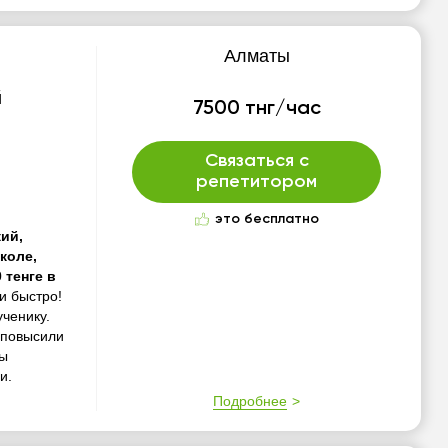
Алматы
й
7500 тнг/час
Связаться с
репетитором
это бесплатно
кий,
коле,
 тенге в
и быстро!
ченику.
 повысили
Зы
и.
Подробнее