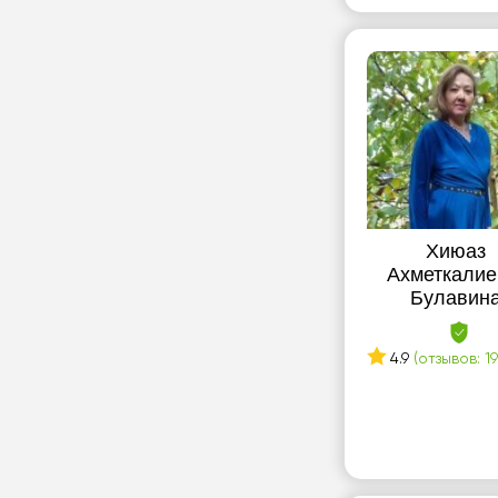
К
Капчагай
Каскелен
Кокшетау
Костанай
Кызылорда
Л
Хиюаз
Ахметкалие
Лисаковск
Булавин
П
4.9
(отзывов: 19
Павлодар
Петропавловск
Р
Риддер