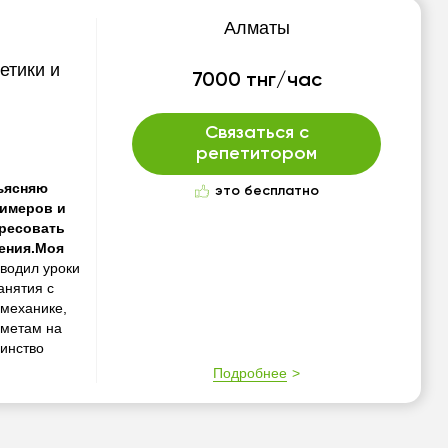
Алматы
етики и
7000 тнг/час
Связаться с
репетитором
бъясняю
это бесплатно
римеров и
ересовать
ения.Моя
водил уроки
анятия с
 механике,
дметам на
шинство
Подробнее