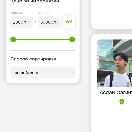
Цена за час занятий
Актау
Цена от
Цена до
Актобе
OK
Аркалык
Атырау
Б
Способ сортировки
Балхаш
Ж
Жанаозен
Аслан Сагин
З
Зайсан
Зыряновск