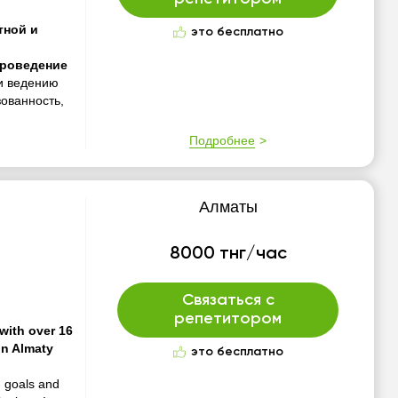
тной и
это бесплатно
,
проведение
 и ведению
зованность,
Подробнее
Алматы
8000 тнг/час
Связаться с
репетитором
with over 16
in Almaty
это бесплатно
n goals and