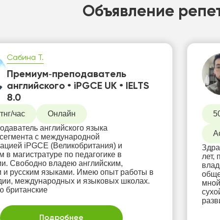
Объявление репе
Сабина Т.
Премиум‑преподаватель
английского • iPGCE UK • IELTS
8.0
тнг/час
Онлайн
5
одаватель английского языка
А
сегмента с международной
ацией iPGCE (Великобритания) и
Здра
м в магистратуре по педагогике в
лет,
и. Свободно владею английским,
влад
м и русским языками. Имею опыт работы в
обще
ии, международных и языковых школах.
мной
 британские
сухо
разв
Подробнее