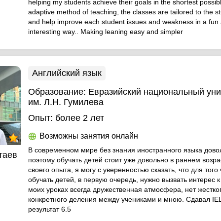
helping my students achieve their goals in the shortest possibl
adaptive method of teaching, the classes are tailored to the 
and help improve each student issues and weakness in a fun
interesting way.. Making leaning easy and simpler
Английский язык
Образование:
Евразийский национальный уни
им. Л.Н. Гумилева
Опыт:
более 2 лет
Возможны занятия онлайн
В современном мире без знания иностранного языка дово
таев
поэтому обучать детей стоит уже довольно в раннем возра
своего опыта, я могу с уверенностью сказать, что для того
обучать детей, в первую очередь, нужно вызвать интерес к
моих уроках всегда дружественная атмосфера, нет жестко
конкретного деления между учениками и мною. Сдавал IE
результат 6.5