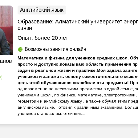
Английский язык
Образование:
Алматинский университет энерг
связи
Опыт:
более 20 лет
Возможны занятия онлайн
Математика и физика для учеников средних школ. О
анов
просто и доступно,показываю область применения п
задач в реальной жизни и практике.Моя задача заинт
учеников и заложить основу самостоятельного мышл
7)
цель чтоб обучающиеся полюбили эти предметы!
Про
одновременно по нескольким предметам в одной семье, з
учениками школ , по физике, математике, электротехники,
геометрии и английскому языку , а также обучал этим пре
английском языке. Готовил к различным экзаменам. Боль
учеников становились отличник...