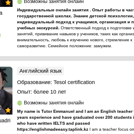
Возможны занятия онлайн
Индивидуальные онлайн занятия . Опыт работы в час
а
государственной школах. Знание детской психологии
индивидуальный подход к учащимся, организация и 
учебных экскурсий.
Ответственный подход к подготовке
занятий, прививание навыков у учеников, таких как органи
)
внимательность, любовь к изучению нового, стремление к
саморазвитию. Семейное положение: замужем.
Английский язык
Образование:
Tesol certification
Опыт:
более 10 лет
Возможны занятия онлайн
My name is Tutor Emmanuel and I am an English teacher 
years experience and have graduated over 200 students 
adri
who have written IELTS and passed
https://englishmadeeasy.taplink.kz
I am a teacher focus o