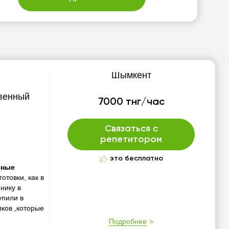
Шымкент
твенный
7000 тнг/час
Связаться с
репетитором
это бесплатно
зные
отовки, как в
нику в
упили в
иков ,которые
Подробнее