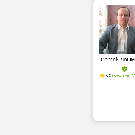
Рудный
С
Семей
Т
Талгар
Cергей Лошм
Талдыкорган
Темиртау
4.9
(отзывов: 8
Туркестан
У
Уральск
Усть-Каменогорск