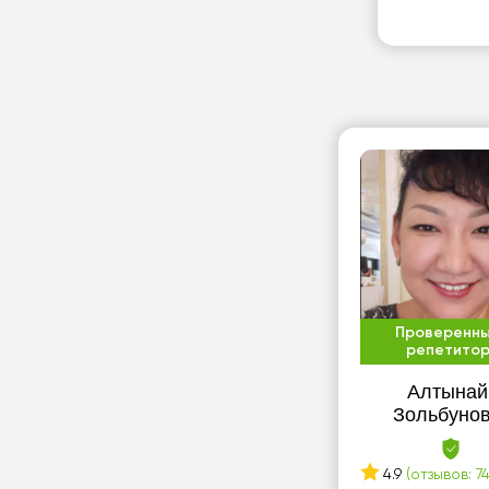
Проверенн
репетито
Алтынай
Зольбуно
4.9
(отзывов: 74