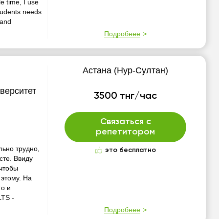
e time, I use
students needs
 and
Подробнее
Астана (Нур-Султан)
верситет
3500 тнг/час
Связаться с
репетитором
льно трудно,
это бесплатно
сте. Ввиду
 чтобы
 этому. На
го и
LTS -
Подробнее