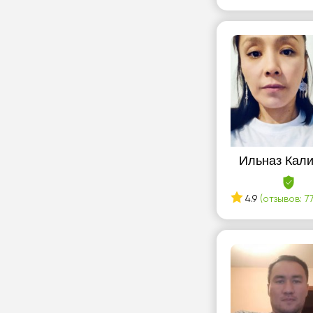
Ильназ Кал
4.9
(отзывов: 77