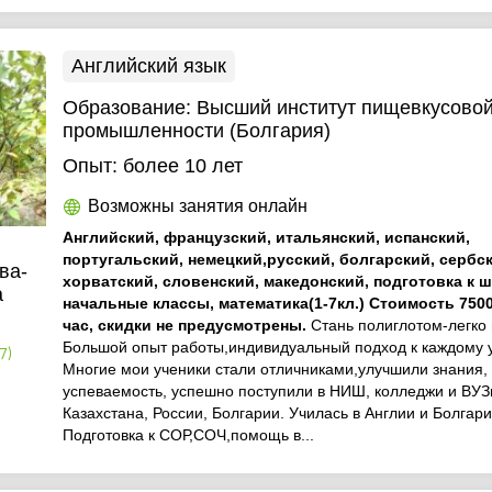
Английский язык
Образование:
Высший институт пищевкусово
промышленности (Болгария)
Опыт:
более 10 лет
Возможны занятия онлайн
Английский, французский, итальянский, испанский,
португальский, немецкий,русский, болгарский, сербс
ва-
хорватский, словенский, македонский, подготовка к ш
а
начальные классы, математика(1-7кл.) Стоимость 7500
час, скидки не предусмотрены.
Стань полиглотом-легко 
Большой опыт работы,индивидуальный подход к каждому у
7)
Многие мои ученики стали отличниками,улучшили знания,
успеваемость, успешно поступили в НИШ, колледжи и ВУ
Казахстана, России, Болгарии. Училась в Англии и Болгари
Подготовка к СОР,СОЧ,помощь в...