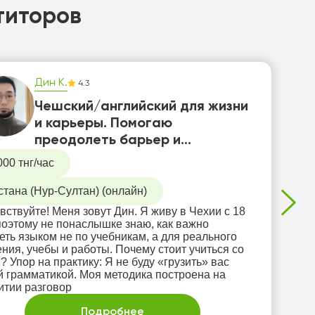
титоров
Дин К.
4.3
Чешский/английский для жизни
и карьеры. Помогаю
преодолеть барьер и
заговорить уверенно
000 тнг/час
стана (Нур-Султан) (онлайн)
вствуйте! Меня зовут Дин. Я живу в Чехии с 18
 поэтому не понаслышке знаю, как важно
еть языком не по учебникам, а для реального
ния, учебы и работы. Почему стоит учиться со
? Упор на практику: Я не буду «грузить» вас
й грамматикой. Моя методика построена на
итии разговор
Подробнее