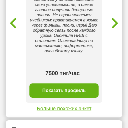
🇯🇵
свою успеваемость, а самое
детей
ика и
главное получили бесценные
нуля 
 каждому
знания. Не ограничиваемся
Урок
00ч
учебником: практикуемся в языке
практи
ешно
через фильмы, песни, игры! Даю
слова
онию по
обратную связь после каждого
онлайн
4 года с
урока. Окончила НИШ с
индивид
(KJC).
отличием. Олимпиадница по
ду рад
математике, информатике,
ь ваши
английскому языку.
тнг/
7500 тнг/час
ль
Показать профиль
П
Больше похожих анкет