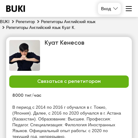
Вход
BUKI
Репетитор
Репетиторы Английский язык
Репетиторы Английский язык Куат К.
Куат Кенесов
Связаться с репетитором
сб
вс
пн
вт
8
9
10
11
8000 тнг/час
Нет
Нет
Нет
Нет
В период с 2014 по 2016 г обучался в г. Токио,
свободных
свободных
свободных
свободных
(Япония). Далее, с 2016 по 2020 обучался в г. Астана
часов
часов
часов
часов
(Казахстан). Образование: Высшее. Профессия:
Педагог. Специализация: Филология Иностранных
Языков. Официальный опыт работы: с 2020 по
текущий год, непрерывно.