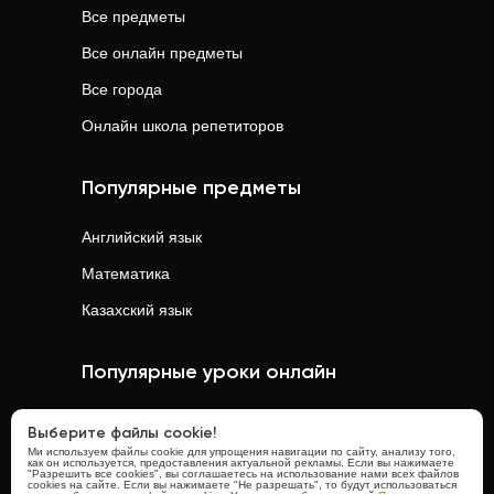
Все предметы
Все онлайн предметы
Все города
Онлайн школа репетиторов
Популярные предметы
Английский язык
Математика
Казахский язык
Популярные уроки онлайн
Математика
онлайн
Выберите файлы cookie!
Ми используем файлы cookie для упрощения навигации по сайту, анализу того,
Физика
онлайн
как он используется, предоставления актуальной рекламы. Если вы нажимаете
"Разрешить все cookies", вы соглашаетесь на использование нами всех файлов
cookies на сайте. Если вы нажимаете "Не разрешать", то будут использоваться