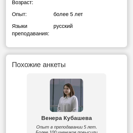
Возраст:
Опыт:
более 5 лет
Языки
русский
преподавания:
Похожие анкеты
к
Венера Кубашева
А
анный
Опыт в преподавании 5 лет.
Я пре
 языка,
Более 100 учеников повысили
языка д