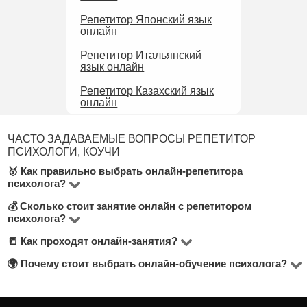
Репетитор Японский язык
онлайн
Репетитор Итальянский
язык онлайн
Репетитор Казахский язык
онлайн
ЧАСТО ЗАДАВАЕМЫЕ ВОПРОСЫ РЕПЕТИТОР
ПСИХОЛОГИ, КОУЧИ
🥇 Как правильно выбрать онлайн-репетитора
психолога?
💰 Сколько стоит занятие онлайн с репетитором
В категории "Психологи, Коучи" вы найдете 5
психолога?
репетиторов. При выборе подходящего
📒 Как проходят онлайн-занятия?
Цены на онлайн-уроки психолога начинаются от 5000
преподавателя психолога рекомендуем обратить
тнг и доходят до 5000 тнг в час.
🌍 Почему стоит выбрать онлайн-обучение психолога?
внимание на: цену за час, отзывы, опыт
Большинство занятий проходят через Zoom или
преподавания и наличие диплома. Рекомендуем
Google Meet. Репетиторы заранее согласовывают
Онлайн-уроки экономят время на дорогу, позволяют
искать репетиторов с бесплатным пробным занятием
формат, делятся материалами и адаптируют методику
выбрать преподавателя вне зависимости от города и