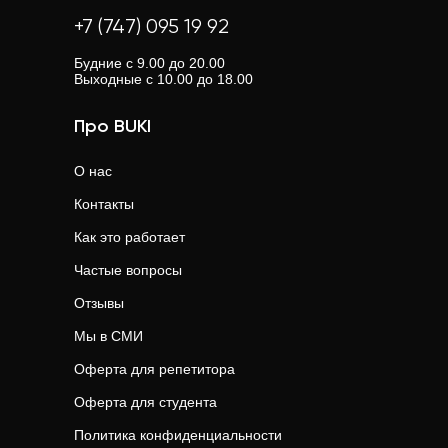
— об этом указано под кнопкой "Связаться с
к вашим целям.
предлагают гибкий график. Это особенно важно, если
+7 (747) 095 19 92
репетитором".
вы живете в небольшом населенном пункте.
Будние с 9.00 до 20.00
Выходные с 10.00 до 18.00
Про BUKI
О нас
Контакты
Как это работает
Частые вопросы
Отзывы
Мы в СМИ
Оферта для репетитора
Оферта для студента
Политика конфиденциальности