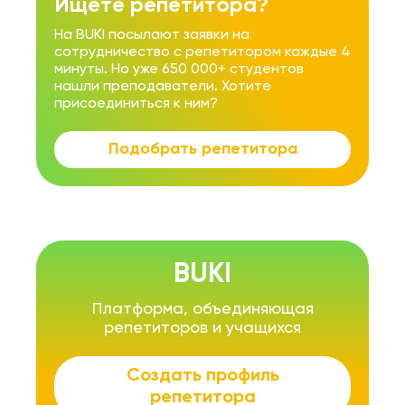
Ищете репетитора?
На BUKI посылают заявки на
сотрудничество с репетитором каждые 4
минуты. Но уже 650 000+ студентов
нашли преподаватели. Хотите
присоединиться к ним?
Подобрать репетитора
BUKI
Платформа, объединяющая
репетиторов и учащихся
Создать профиль
репетитора