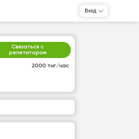
Вход
Связаться с
репетитором
2000 тнг/час
т
ср
1
12
т
Нет
одных
свободных
ов
часов