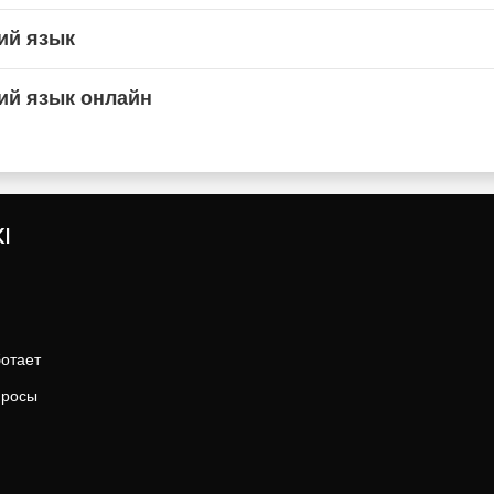
ий язык
ий язык онлайн
I
ботает
просы