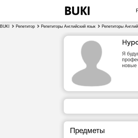
BUKI
Репетитор
Репетиторы Английский язык
Репетиторы Англий
Нур
Я буду
профес
новые 
чт
6
Нет
1
свободных
часов
1
Предметы
1