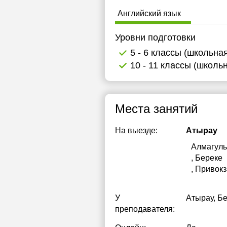
1
Английский язык
1
Уровни подготовки
1
5 - 6 классы (школьна
10 - 11 классы (школь
1
1
Места занятий
1
1
На выезде:
Атырау
Алмагуль
1
, Береке
1
, Привок
1
У
Атырау, Б
1
преподавателя:
1