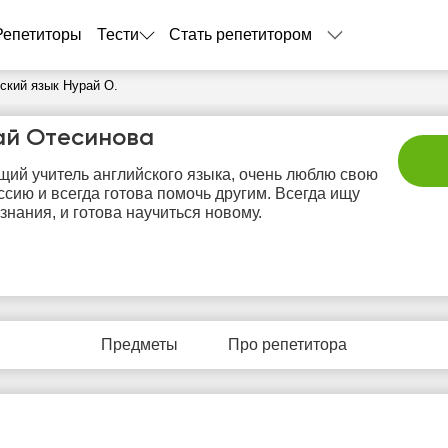
Репетиторы
Тести
Стать репетитором
ский язык Нурай О.
ай Отесинова
щий учитель английского языка, очень люблю свою
сию и всегда готова помочь другим. Всегда ищу
знания, и готова научиться новому.
пт
сб
вс
пн
в
7
8
9
10
1
Предметы
Про репетитора
Нет
Не
0:00
10:00
10:00
свободных
своб
часов
час
0:30
10:30
10:30
1:00
11:00
11:00