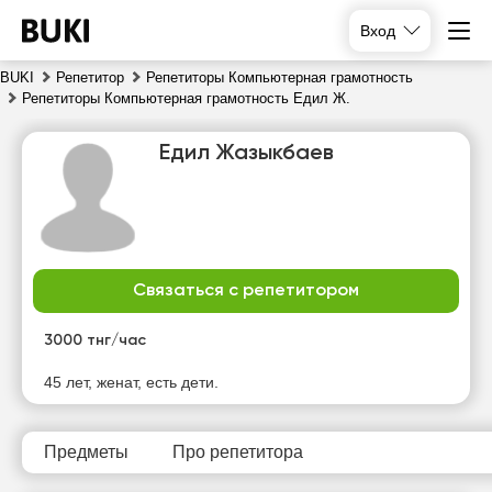
Вход
BUKI
Репетитор
Репетиторы Компьютерная грамотность
Репетиторы Компьютерная грамотность Едил Ж.
Едил Жазыкбаев
Связаться с репетитором
вс
пн
вт
ср
9
10
11
12
3000 тнг/час
Нет
Нет
Нет
Нет
45 лет, женат, есть дети.
свободных
свободных
свободных
свободных
часов
часов
часов
часов
Предметы
Про репетитора