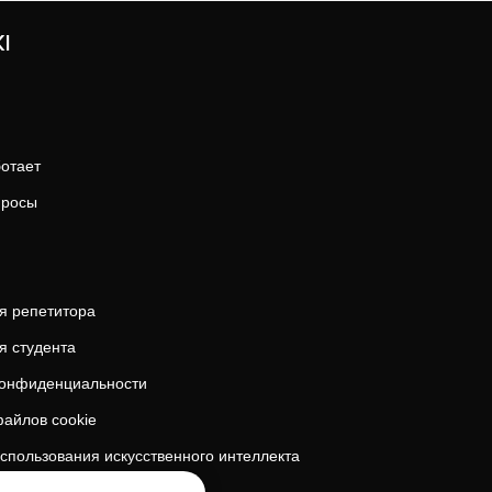
I
ботает
просы
я репетитора
я студента
конфиденциальности
айлов cookie
спользования искусственного интеллекта