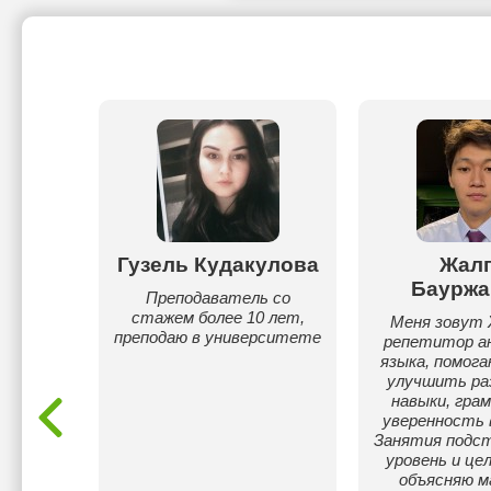
м
Гузель Кудакулова
Жалг
ва
Бауржа
Преподаватель со
стажем более 10 лет,
 суток!
Меня зовут 
преподаю в университете
им, мне
репетитор ан
елем
языка, помога
5 лет.
улучшить ра
навыки, гра
уверенность 
Занятия подст
уровень и цел
объясняю 