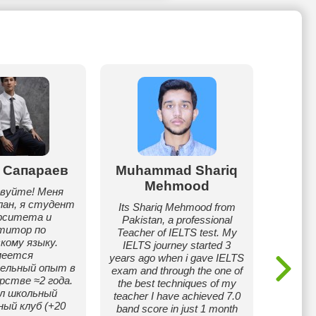
 Сапараев
Muhammad Shariq
Жан
Mehmood
вуйте! Меня
Hello 
лан, я студент
Zhaniya
Its Shariq Mehmood from
рситета и
в сов
Pakistan, a professional
титор по
,чтобы
Teacher of IELTS test. My
кому языку.
даже
IELTS journey started 3
еется
тебе
years ago when i gave IELTS
ельный опыт в
темы
exam and through the one of
стве ≈2 года.
уютной
the best techniques of my
л школьный
обста
teacher I have achieved 7.0
ный клуб (+20
Р
band score in just 1 month