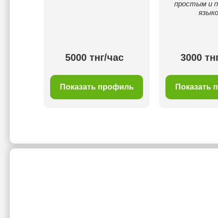
простым и 
языко
ас
5000 тнг/час
3000 тн
филь
Показать профиль
Показать 