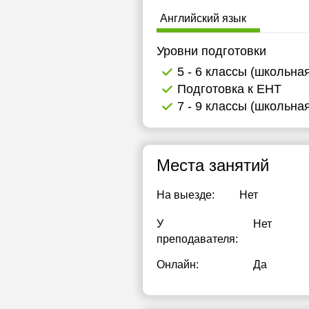
1
Английский язык
1
Уровни подготовки
1
5 - 6 классы (школьна
Подготовка к ЕНТ
1
7 - 9 классы (школьна
1
1
Места занятий
1
На выезде:
Нет
1
У
Нет
1
преподавателя:
1
Онлайн:
Да
1
1