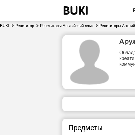
BUKI
Репетитор
Репетиторы Английский язык
Репетиторы Англий
Ару
Облада
креати
коммун
сб
8
Нет
1
свободных
часов
1
Предметы
1