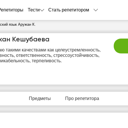
Репетиторы
Тести
Стать репетитором
ский язык Аружан К.
жан Кешубаева
ю такими качествами как целеустремленность,
вность, ответственность, стрессоустойчивость,
икабельность, терпеливость.
вс
пн
вт
ср
ч
9
10
11
12
1
Предметы
Про репетитора
Нет
Нет
Нет
Не
0:00
свободных
свободных
свободных
своб
часов
часов
часов
час
0:30
1:00