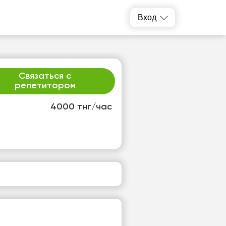
Вход
Связаться с
репетитором
4000 тнг/час
т
пт
3
14
т
Нет
одных
свободных
ов
часов