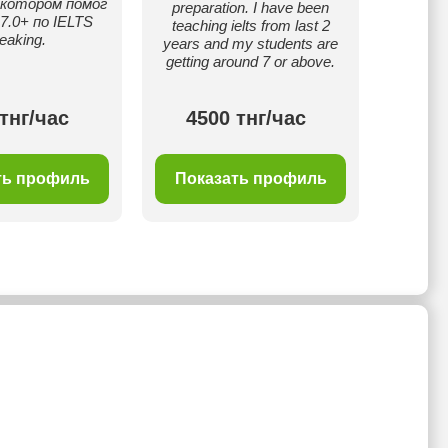
в котором помог
выпол
preparation. I have been
7.0+ по IELTS
работы
teaching ielts from last 2
eaking.
years and my students are
getting around 7 or above.
тнг/час
4500 тнг/час
30
ть профиль
Показать профиль
Пок