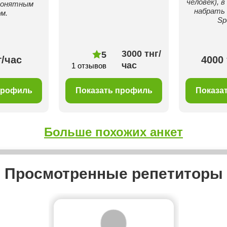
человек), 
понятным
набрать 
м.
Sp
3000 тнг/
5
г/час
4000 
час
1 отзывов
профиль
Показать профиль
Показа
Больше похожих анкет
Просмотренные репетиторы