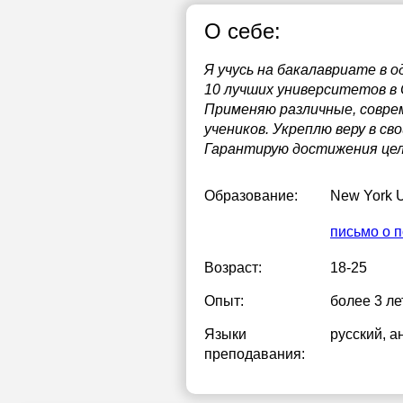
О себе:
1
1
Я учусь на бакалавриате в о
10 лучших университетов в
1
Применяю различные, совре
учеников. Укреплю веру в св
1
Гарантирую достижения цел
1
Образование:
New York U
2
письмо о 
2
Возраст:
18-25
2
Опыт:
более 3 ле
Языки
русский
, а
преподавания: