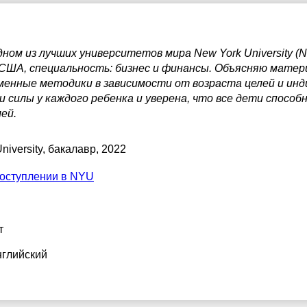
7:30
8:00
дном из лучших университетов мира New York University (
 США, специальность: бизнес и финансы. Объясняю матер
8:30
менные методики в зависимости от возраста целей и ин
ои силы у каждого ребенка и уверена, что все дети спосо
9:00
ей.
9:30
niversity
, бакалавр, 2022
0:00
поступлении в NYU
0:30
1:00
т
нглийский