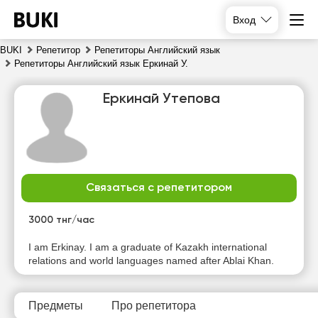
Вход
BUKI
Репетитор
Репетиторы Английский язык
Репетиторы Английский язык Еркинай У.
Еркинай Утепова
Связаться с репетитором
сб
вс
пн
вт
8
9
10
11
3000 тнг/час
Нет
Нет
Нет
Нет
I am Erkinay. I am a graduate of Kazakh international
свободных
свободных
свободных
свободных
relations and world languages named after Ablai Khan.
часов
часов
часов
часов
Предметы
Про репетитора