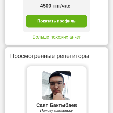
тнг/
4500 тнг/час
ль
Показать профиль
П
Больше похожих анкет
Просмотренные репетиторы
Саят Бактыбаев
Помогу школьнику