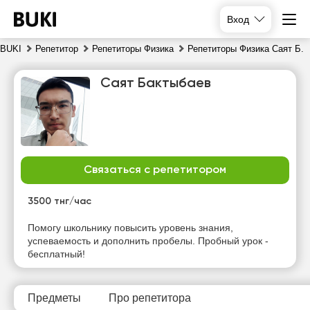
Вход
BUKI
Репетитор
Репетиторы Физика
Репетиторы Физика Саят Б.
Саят Бактыбаев
Связаться с репетитором
чт
пт
сб
вс
6
3500 тнг/час
7
8
9
Помогу школьнику повысить уровень знания,
Нет
Нет
Нет
успеваемость и дополнить пробелы. Пробный урок -
10:00
свободных
свободных
свободных
бесплатный!
часов
часов
часов
10:30
17:00
Предметы
Про репетитора