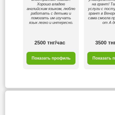
, ЕНТ и
Хорошо владею
на грант! Т
 6.5+
английским языком, люблю
услуги с пост
сняю
работать с детьми и
грант в Венгр
тно и
помогать им изучать
сама смогла п
 целей.
язык легко и интересно.
от А д
00 тнг/
2500 тнг/час
3500 тн
с
филь
Показать профиль
Показать 