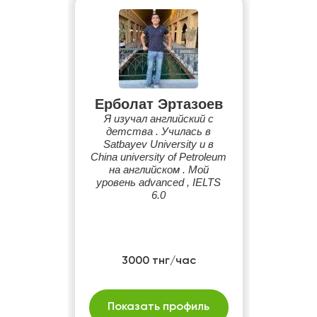
Ерболат Эртазоев
Я изучал английский с
детства . Училась в
Satbayev University и в
China university of Petroleum
на английском . Мой
уровень advanced , IELTS
6.0
3000 тнг/час
Показать профиль