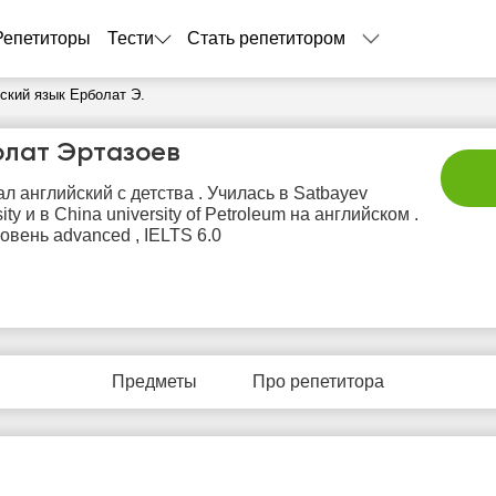
Репетиторы
Тести
Стать репетитором
ский язык Ерболат Э.
олат Эртазоев
ал английский с детства . Училась в Satbayev
ity и в China university of Petroleum на английском .
овень advanced , IELTS 6.0
пн
вт
ср
чт
п
10
11
12
13
1
Предметы
Про репетитора
Нет
Нет
Нет
Нет
Не
бодных
свободных
свободных
свободных
своб
асов
часов
часов
часов
час