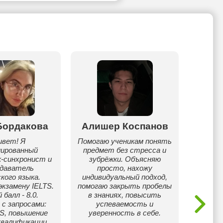
Бордакова
Алишер Коспанов
А
ивет! Я
Помогаю ученикам понять
мированный
предмет без стресса и
Здравс
к-синхронист и
зубрёжки. Объясняю
помо
одаватель
просто, нахожу
необх
кого языка.
индивидуальный подход,
дос
экзамену IELTS.
помогаю закрыть пробелы
балл - 8.0.
в знаниях, повысить
с запросами:
успеваемость и
TS, повышение
уверенность в себе.
квалификации.