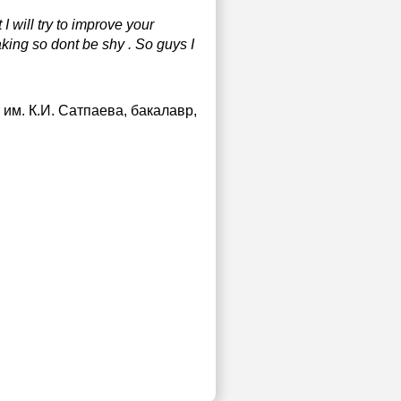
 will try to improve your
aking so dont be shy . So guys I
им. К.И. Сатпаева
, бакалавр,