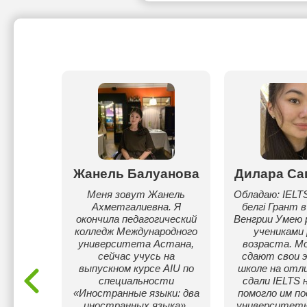
абит
Жанель Балуанова
Дилара Са
ыгаш, я
Меня зовут Жанель
Обладаю: IELT
рса
Ахметгалиевна. Я
белгі Грант 
ситета,
окончила педагогический
Венгрии Умею 
мики и
колледж Международного
учениками 
арбаев
университета Астана,
возраста. Мо
ьной
сейчас учусь на
сдают свои э
да.
выпускном курсе AIU по
школе на отли
тику и
специальности
сдали IELTS 
. Мои
«Иностранные языки: два
помогло им п
шно
иностранных языка».
университет