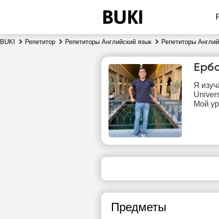
BUKI
Репетитор
Репетиторы Английский язык
Репетиторы Англий
Ерб
Я изуч
Univers
Мой ур
вс
9
Нет
свободных
сво
часов
ч
Предметы