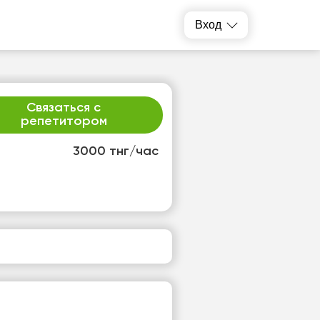
Вход
Связаться с
репетитором
3000 тнг/час
т
сб
4
15
т
Нет
одных
свободных
ов
часов