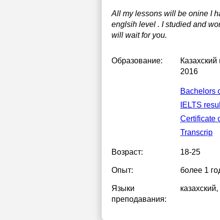
All my lessons will be onine I 
englsih level . I studied and w
will wait for you.
Образование:
Казахский
2016
Bachelors o
IELTS resul
Certificate
Transcrip
Возраст:
18-25
Опыт:
более 1 го
Языки
казахский
,
преподавания: