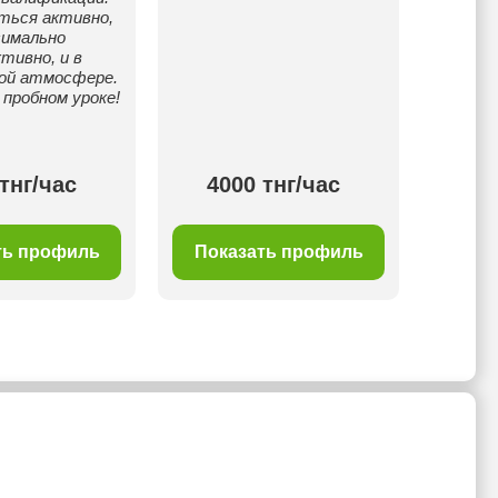
ться активно,
симально
тивно, и в
ой атмосфере.
 пробном уроке!
тнг/час
4000 тнг/час
40
ть профиль
Показать профиль
Пок