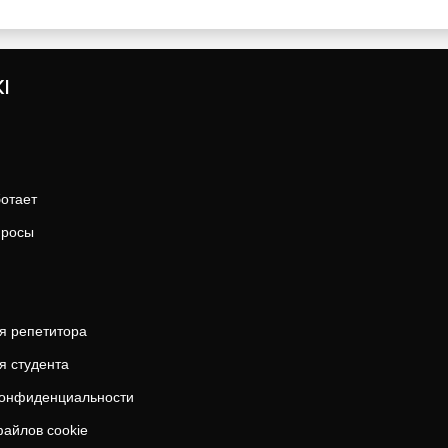
I
ботает
просы
я репетитора
я студента
конфиденциальности
айлов cookie