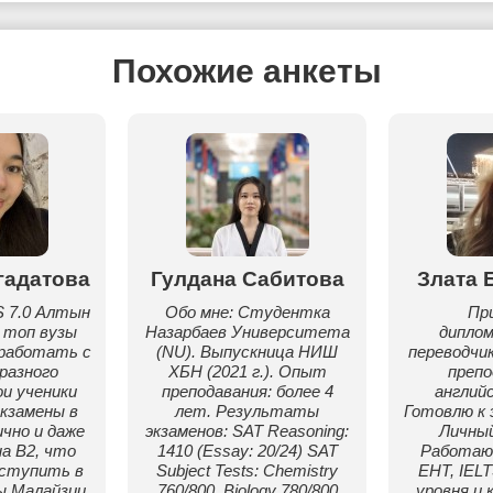
Похожие анкеты
гадатова
Гулдана Сабитова
Злата 
S 7.0 Алтын
Обо мне: Студентка
Пр
в топ вузы
Назарбаев Университета
дипло
работать с
(NU). Выпускница НИШ
переводчи
разного
ХБН (2021 г.). Опыт
преп
и ученики
преподавания: более 4
английс
кзамены в
лет. Результаты
Готовлю к 
чно и даже
экзаменов: SAT Reasoning:
Личный 
на B2, что
1410 (Essay: 20/24) SAT
Работаю 
оступить в
Subject Tests: Chemistry
ЕНТ, IEL
ы Малайзии
760/800, Biology 780/800
уровня и 