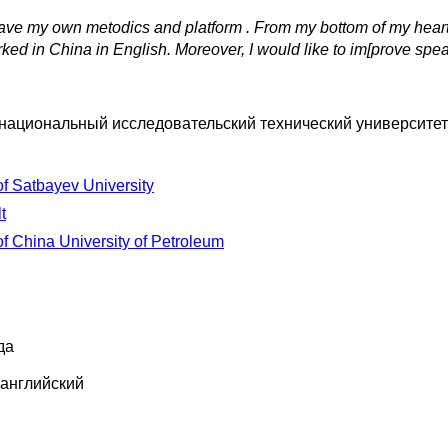
have my own metodics and platform . From my bottom of my heart I
orked in China in English. Moreover, I would like to im[prove spe
 национальный исследовательский технический университет 
f Satbayev University
t
 of China University of Petroleum
да
 английский