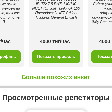
акже имею
IELTS: 7.5 EHT: 140/140
Будем учи
уплением на
NUET (Critical Thinking): 100
мак
ию, так как
Преподаю: NUET Critical
эффек
ройти путь
Thinking, General English
дружелюбн
о Я.
Жду Вас на
г/час
4000 тнг/час
4000 
профиль
Показать профиль
Показа
Больше похожих анкет
Просмотренные репетиторы