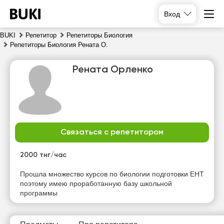
Вход
BUKI
Репетитор
Репетиторы Биология
Репетиторы Биология Рената О.
Рената Орленко
Связаться с репетитором
вс
пн
вт
ср
9
10
11
12
2000 тнг/час
Нет
Нет
Нет
Нет
Прошла множество курсов по биологии подготовки ЕНТ
свободных
свободных
свободных
свободных
поэтому имею проработанную базу школьной
часов
часов
часов
часов
программы