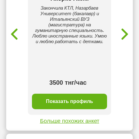
рецкого
Закончила КТЛ, Назарбаев
Я у
тка 2-го
Университет (бакалавр) и
унив
GUU, 19
Итальянский ВУЗ
Владею
ий язык
(магистратура) на
(IEL
тками.
гуманитарную специальность.
Люблю иностранные языки. Умею
облада
и люблю работать с детками.
стип
Ин
образо
общени
стре
3500 тнг/час
ль
Показать профиль
П
Больше похожих анкет