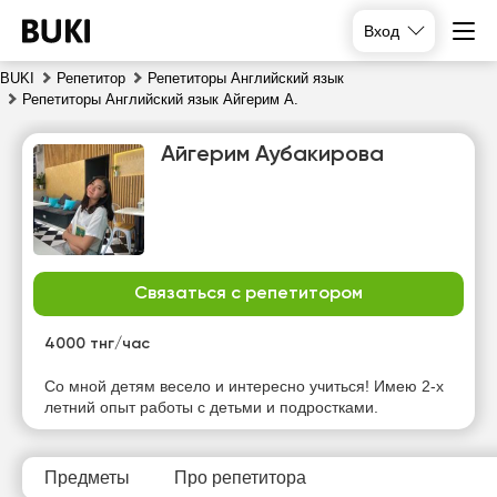
Вход
BUKI
Репетитор
Репетиторы Английский язык
Репетиторы Английский язык Айгерим А.
Айгерим Аубакирова
Связаться с репетитором
пн
вт
ср
чт
10
11
12
13
4000 тнг/час
Нет
Нет
Нет
Нет
Со мной детям весело и интересно учиться! Имею 2-х
свободных
свободных
свободных
свободных
летний опыт работы с детьми и подростками.
часов
часов
часов
часов
Предметы
Про репетитора