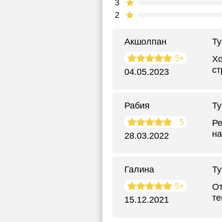
3
2
Акшолпан
Ту
5+
Хо
ст
04.05.2023
Рабия
Ту
5
Ре
на
28.03.2022
Галина
Ту
5+
От
те
15.12.2021