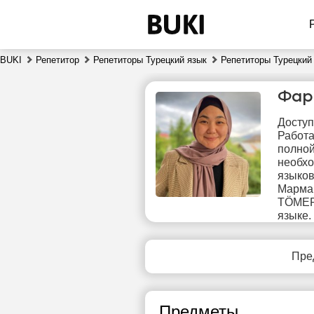
BUKI
Репетитор
Репетиторы Турецкий язык
Репетиторы Турецкий 
Фар
Доступ
Работа
полной
необхо
языков
Мармар
чт
TÖMER.
6
языке.
Нет
Пре
свободных
сво
часов
ч
Предметы