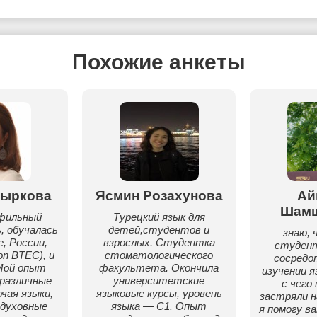
Похожие анкеты
Ныркова
Ясмин Розахунова
Ай
Шам
офильный
Турецкий язык для
, обучалась
детей,студентов и
знаю, 
, России,
взрослых. Студентка
студен
on BTEC), и
стоматологического
сосредо
Мой опыт
факультета. Окончила
изучении я
различные
университетские
с чего
чая языки,
языковые курсы, уровень
застряли н
 духовные
языка — C1. Опыт
я помогу в