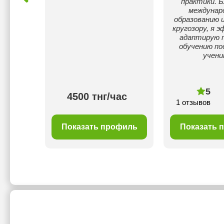
практики. Б
междунар
образованию 
кругозору, я 
адаптирую п
обучению по
учени
00 тнг/
5
4500 тнг/час
с
1 отзывов
филь
Показать профиль
Показать 