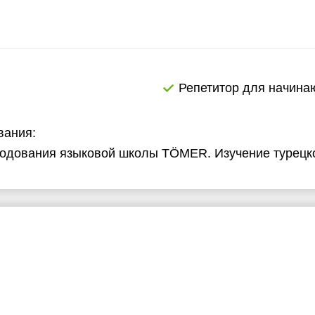
Репетитор для начин
вания:
одования языковой школы TÖMER. Изучение турецко