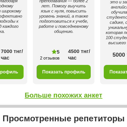
лагодаря
преподавания — более 2
это и з
одному
лет. Помогу выучить
английс
и широкому
язык с нуля, повысить
обучила
эффективно
уровень знаний, а также
студенто
одходы к
подготовиться к учебе,
садике, 
д каждого
работе и повседневному
уникальн
ка.
общению.
которая п
100 студ
высшего
7000 тнг/
4500 тнг/
5
5000 
час
час
2 отзывов
профиль
Показать профиль
Показа
Больше похожих анкет
Просмотренные репетиторы