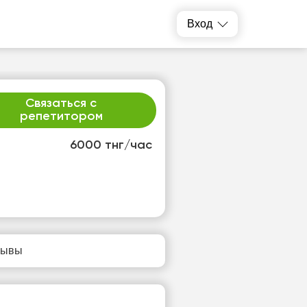
Вход
Связаться с
репетитором
6000 тнг/час
т
ср
1
12
т
Нет
зывы
одных
свободных
ов
часов