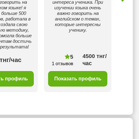
аговорить на
интереса ученика. При
ком языке! я
изучении языка очень
 больше 500
важно говорить на
в, работала в
английском о темах,
создала свою
которые интересны
ую методику,
ученику.
омогла больше
ентам достичь
 результата!
4500 тнг/
5
тнг/час
50
час
1 отзывов
ть профиль
Показать профиль
Пок