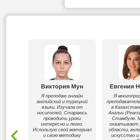
унай
Виктория Мун
Евгения 
по
Я преподаю онлайн
Я многопр
рецкому.
английский и турецкий
преподаватель
языки. Изучала от
в Казахстане
носителей. Стараюсь
Англии (Pears
проводить уроки
Стамбуле. 
интересно и легко.
охватывает 
Использую свой материал
области, вклю
и свою методику
искусство и