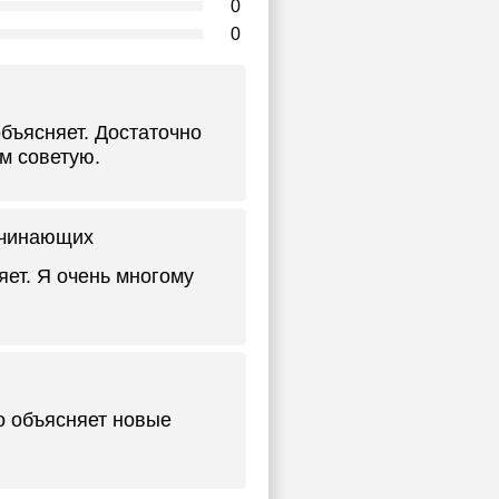
0
0
бъясняет. Достаточно
ем советую.
начинающих
ет. Я очень многому
о объясняет новые