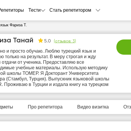
Репетиторы
Тести
Стать репетитором
язык Фариза Т.
иза Танай
5.0
(
отзывов: 3
)
но и просто обучаю. Люблю турецкий язык и
ю только на результат. В меру строгая и жду
 отдачи от ученика. Предоставляю все
димые учебные материалы. Использую методику
ой школы ТОМЕР. Я Докторант Университета
а (Стамбул, Турция). Выпускник языковой школы
пт
сб
вс
пн
в
 Проживаю в Турции и издала книгу на турецком
7
8
9
10
1
Нет
Нет
Нет
Нет
Не
дметы
Про репетитора
Видео визитка
От
бодных
свободных
свободных
свободных
своб
асов
часов
часов
часов
час