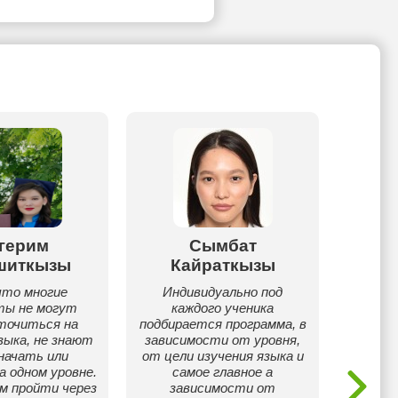
герим
Сымбат
Ибра
шиткызы
Кайраткызы
Мне 2
нахож
что многие
Индивидуально под
им
ты не могут
каждого ученика
образ
точиться на
подбирается программа, в
зыка, не знают
зависимости от уровня,
 начать или
от цели изучения языка и
а одном уровне.
самое главное а
ам пройти через
зависимости от