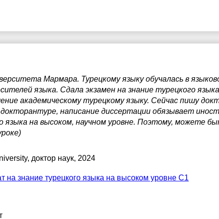
верситета Мармара. Турецкому языку обучалась в языко
ителей языка. Сдала экзамен на знание турецкого языка
чение академическому турецкому языку. Сейчас пишу док
в докторантуре, написание диссертации обязывает инос
 языка на высоком, научном уровне. Поэтому, можете бы
уроке)
iversity
, доктор наук, 2024
т на знание турецкого языка на высоком уровне C1
т