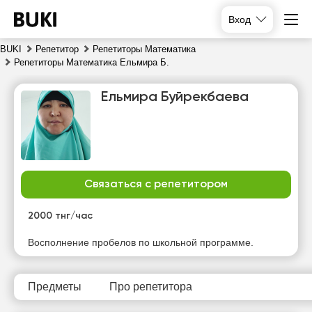
Вход
BUKI
Репетитор
Репетиторы Математика
Репетиторы Математика Ельмира Б.
Ельмира Буйрекбаева
Связаться с репетитором
пт
сб
вс
пн
7
8
9
10
2000 тнг/час
Нет
Нет
Нет
Нет
Восполнение пробелов по школьной программе.
свободных
свободных
свободных
свободных
часов
часов
часов
часов
Предметы
Про репетитора