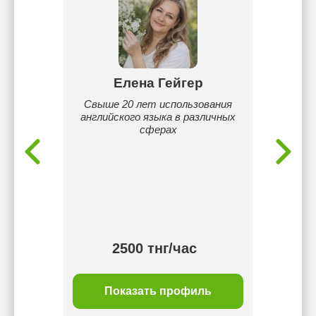
ай
Елена Гейгер
А
17 лет.
Свыше 20 лет использования
Сәлем!
ать
английского языка в различных
IELTS 
таточно
сферах
студен
йского
қызықт
 В апреле
үйр
6.0 Живу
гра
 буду
күнде
йн
тілге
тілін 
2500 тнг/час
ль
Показать профиль
П