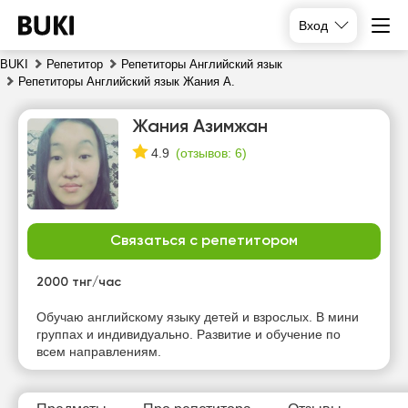
Вход
BUKI
Репетитор
Репетиторы Английский язык
Репетиторы Английский язык Жания А.
Жания Азимжан
(
отзывов: 6
)
4.9
Связаться с репетитором
вс
пн
вт
ср
9
10
11
12
2000 тнг/час
Нет
Нет
Нет
Нет
Обучаю английскому языку детей и взрослых. В мини
свободных
свободных
свободных
свободных
группах и индивидуально. Развитие и обучение по
часов
часов
часов
часов
всем направлениям.