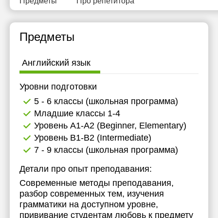
Предметы
Про репетитора
15:30
15:30
16:00
16:00
Предметы
16:30
16:30
Английский язык
17:00
17:00
17:30
17:30
Уровни подготовки
5 - 6 классы (школьная программа)
18:00
18:00
Младшие классы 1-4
Уровень А1-А2 (Beginner, Elementary)
Уровень B1-B2 (Intermediate)
7 - 9 классы (школьная программа)
Детали про опыт преподавания:
Современные методы преподавания,
разбор современных тем, изучения
грамматики на доступном уровне,
прививание студентам любовь к предмету