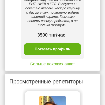
ЕНТ, НИШ и КТЛ. В обучении
IELTS
сочетаю академическую глубину
Сейч
и дисциплину, привитую годами
благ
занятий карате. Помогаю
помог
понять логику предмета, а не
общий 
только формулы.
т
3500 тнг/час
ль
Показать профиль
П
Больше похожих анкет
Просмотренные репетиторы