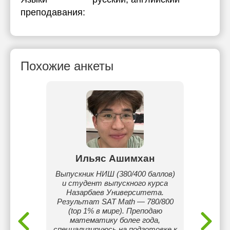
преподавания:
Похожие анкеты
бек
Ильяс Ашимхан
Ан
раз,
Выпускник НИШ (380/400 баллов)
Меня з
Призер
и студент выпускного курса
КТЛ и 
ародных
Назарбаев Университета.
уч
Высокие
Результат SAT Math — 780/800
пол
ELTS
(top 1% в мире). Преподаю
англ
математику более года,
вл
специализируюсь на подготовке к
дейс