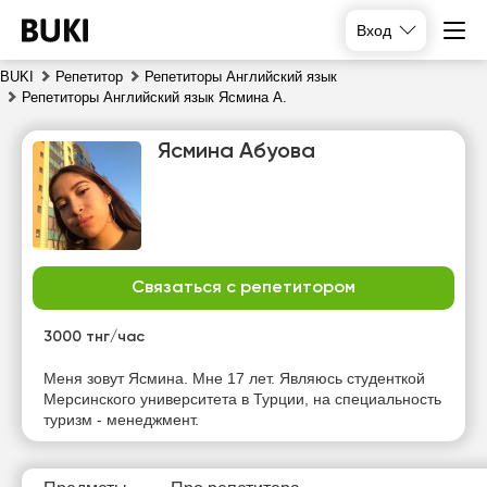
Вход
BUKI
Репетитор
Репетиторы Английский язык
Репетиторы Английский язык Ясмина А.
Ясмина Абуова
Связаться с репетитором
пт
сб
вс
пн
7
8
9
10
3000 тнг/час
Нет
Нет
Меня зовут Ясмина. Мне 17 лет. Являюсь студенткой
14:00
14:00
свободных
свободных
Мерсинского университета в Турции, на специальность
часов
часов
туризм - менеджмент.
14:30
14:30
15:00
15:00