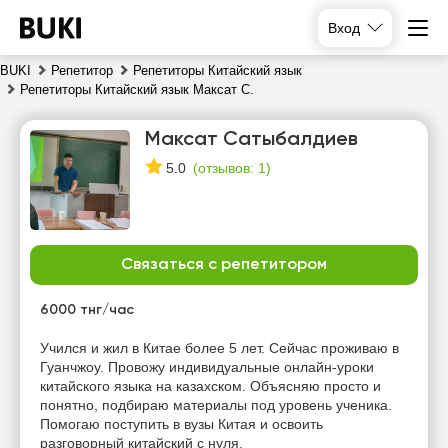
Вход
BUKI
Репетитор
Репетиторы Китайский язык
Репетиторы Китайский язык Максат С.
Максат Сатыбалдиев
(
отзывов: 1
)
5.0
Связаться с репетитором
пт
сб
вс
пн
7
8
9
10
6000 тнг/час
Нет
Учился и жил в Китае более 5 лет. Сейчас проживаю в
13:30
10:00
10:00
свободных
Гуанчжоу. Провожу индивидуальные онлайн-уроки
часов
китайского языка на казахском. Объясняю просто и
14:00
10:30
10:30
понятно, подбираю материалы под уровень ученика.
Помогаю поступить в вузы Китая и освоить
14:30
11:00
11:00
разговорный китайский с нуля.