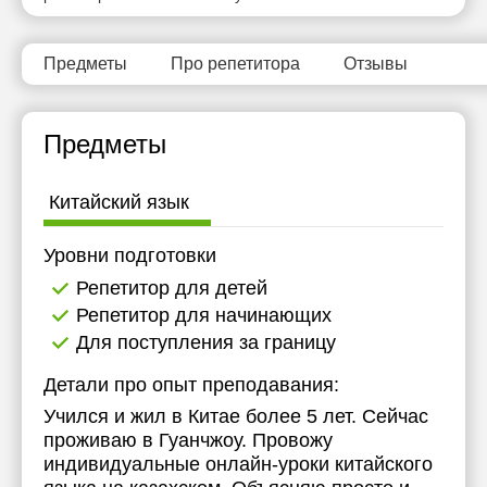
15:00
11:30
11:30
15:30
12:00
12:00
Предметы
Про репетитора
Отзывы
16:00
12:30
12:30
Предметы
16:30
13:00
13:00
17:00
13:30
13:30
Китайский язык
17:30
14:00
14:00
Уровни подготовки
18:00
14:30
14:30
Репетитор для детей
18:30
15:00
15:00
Репетитор для начинающих
Для поступления за границу
19:00
15:30
15:30
Детали про опыт преподавания:
19:30
16:00
16:00
Учился и жил в Китае более 5 лет. Сейчас
20:00
16:30
16:30
проживаю в Гуанчжоу. Провожу
индивидуальные онлайн-уроки китайского
20:30
17:00
17:00