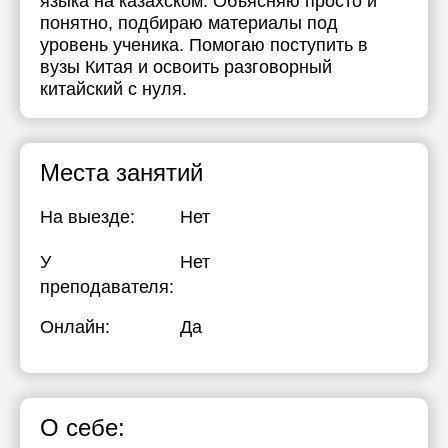
языка на казахском. Объясняю просто и
понятно, подбираю материалы под
21:00
17:30
17:30
уровень ученика. Помогаю поступить в
18:00
18:00
вузы Китая и освоить разговорный
китайский с нуля.
18:30
18:30
19:00
19:00
Места занятий
19:30
19:30
На выезде:
Нет
20:00
20:00
20:30
20:30
У
Нет
преподавателя:
21:00
21:00
Онлайн:
Да
О себе: