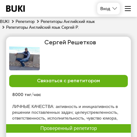
Вход
BUKI
Репетитор
Репетиторы Английский язык
Репетиторы Английский язык Сергей Р.
Сергей Решетков
Связаться с репетитором
сб
вс
пн
вт
8
9
10
11
8000 тнг/час
Нет
Нет
ЛИЧНЫЕ КАЧЕСТВА: активность и инициативность в
13:00
10:00
свободных
свободных
решении поставленных задач; целеустремленность,
часов
часов
ответственность, исполнительность, чувство юмора,
13:30
10:30
Проверенный репетитор
14:00
11:00