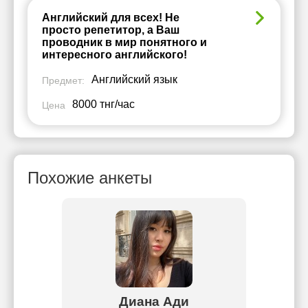
Английский для всех! Не
просто репетитор, а Ваш
проводник в мир понятного и
интересного английского!
Английский язык
Предмет:
8000 тнг/час
Цена
Похожие анкеты
ева
Диана Ади