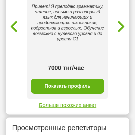
 языка
Привет! Я преподаю грамматику,
Я 
LTS 7.5
чтение, письмо и разговорный
нацио
еймана
язык для начинающих и
Ко
вр
продолжающих: школьников,
преп
итет им.
подростков и взрослых. Обучение
опыт
тура
возможно с нулевого уровня и до
англий
уровня C1
сту
эк
разг
практ
 тнг/
7000 тнг/час
ль
Показать профиль
П
Больше похожих анкет
Просмотренные репетиторы