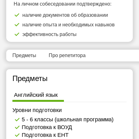
На личном собеседовании подтверждено:
14:30
13:00
наличие документов об образовании
15:00
13:30
наличие опыта и необходимых навыков
15:30
14:00
эффективность работы
16:00
14:30
16:30
15:00
Предметы
Про репетитора
17:00
15:30
16:00
Предметы
16:30
Английский язык
17:00
Уровни подготовки
5 - 6 классы (школьная программа)
Подготовка к ВОУД
Подготовка к ЕНТ