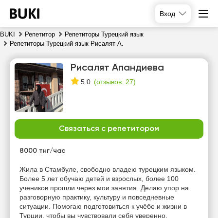
Вход
BUKI
Репетитор
Репетиторы Турецкий язык
Репетиторы Турецкий язык Рисалят А.
Рисалят Апандиева
(
отзывов: 27
)
5.0
Связаться с репетитором
пт
сб
вс
пн
7
8
9
10
8000 тнг/час
Нет
Нет
Нет
Нет
Жила в Стамбуле, свободно владею турецким языком.
свободных
свободных
свободных
свободных
Более 5 лет обучаю детей и взрослых, более 100
часов
часов
часов
часов
учеников прошли через мои занятия. Делаю упор на
разговорную практику, культуру и повседневные
ситуации. Помогаю подготовиться к учёбе и жизни в
Турции, чтобы вы чувствовали себя уверенно.