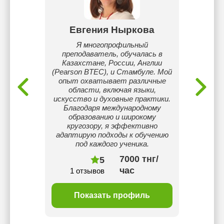
Евгения Ныркова
го и
Я многопрофильный
Уро
усского
преподаватель, обучалась в
преп
лет и
Казахстане, России, Англии
меж
ная
(Pearson BTEC), и Стамбуле. Мой
к ЕНТ,
опыт охватывает различные
ворные
области, включая языки,
кий/
искусство и духовные практики.
 для
Благодаря международному
образованию и широкому
кругозору, я эффективно
адаптирую подходы к обучению
под каждого ученика.
тнг/
7000 тнг/
5
час
1 отзывов
6 
ль
Показать профиль
П