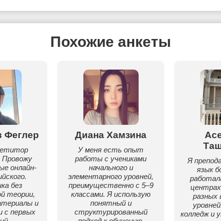
Похожие анкеты
 Феглер
Диана Хамзина
Ас
Та
петитор
У меня есть опыт
. Провожу
работы с учениками
Я препод
е онлайн-
начального и
язык б
ийского.
элементарного уровней,
работал
ка без
преимущественно с 5–9
центрах
й теории,
классами. Я использую
разных 
атериалы и
понятный и
уровней
и с первых
структурированный
колледж и 
ий.
подход к обучению,