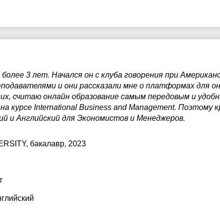
7:30
8:00
8:30
9:00
более 3 лет. Начался он с клуба говорения при Американ
еподавателями и они рассказали мне о платформах для о
9:30
них, считаю онлайн образование самым передовым и удобн
y на курсе International Business and Management. Поэтому
0:00
ий и Английский для Экономистов и Менеджеров.
0:30
ERSITY
, бакалавр, 2023
1:00
т
нглийский