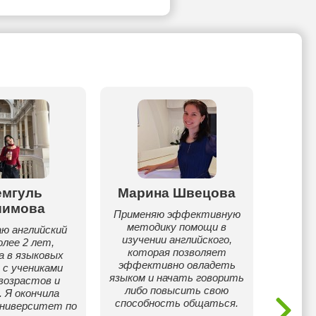
емгуль
Марина Швецова
Гали
шимова
Применяю эффективную
Мен
методику помощи в
учит
аю английский
изучении английского,
языка 
олее 2 лет,
которая позволяет
1-9 
а в языковых
эффективно овладеть
исп
 с учениками
языком и начать говорить
метод
возрастов и
либо повысить свою
так
. Я окончила
способность общаться.
усва
университет по
Помогу