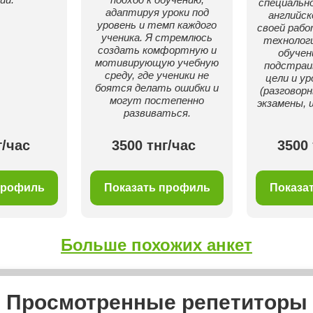
специальн
адаптируя уроки под
английск
уровень и темп каждого
своей рабо
ученика. Я стремлюсь
технолог
создать комфортную и
обучен
мотивирующую учебную
подстраи
среду, где ученики не
цели и ур
боятся делать ошибки и
(разговорн
могут постепенно
экзамены, 
развиваться.
г/час
3500 тнг/час
3500 
профиль
Показать профиль
Показа
Больше похожих анкет
Просмотренные репетиторы