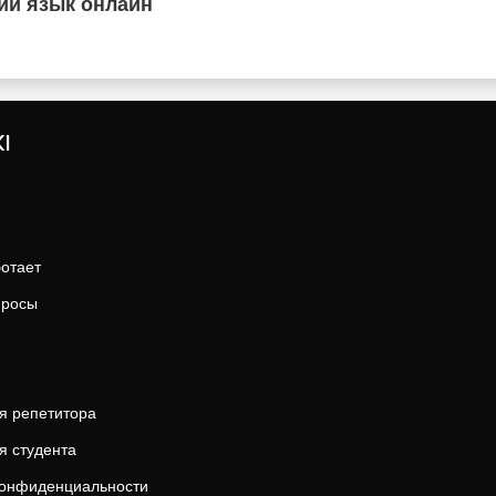
ий язык онлайн
I
ботает
просы
я репетитора
я студента
конфиденциальности