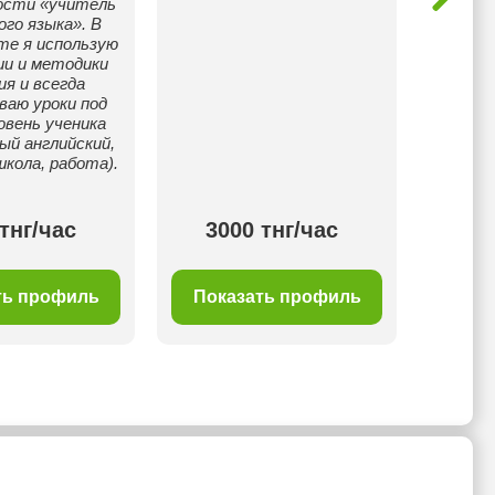
ости «учитель
СОР 
ого языка». В
дом
те я использую
усвои
ии и методики
ле
ия и всегда
ваю уроки под
овень ученика
ый английский,
школа, работа).
тнг/час
3000 тнг/час
25
ть профиль
Показать профиль
Пок