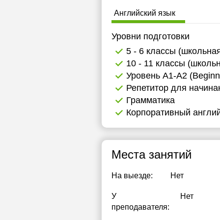
1
Английский язык
1
Уровни подготовки
1
5 - 6 классы (школьна
10 - 11 классы (школь
1
Уровень А1-А2 (Beginn
1
Репетитор для начин
Грамматика
1
Корпоративный англий
1
1
Места занятий
1
На выезде:
Нет
1
У
Нет
1
преподавателя:
1