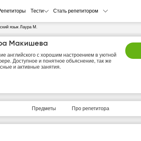
Репетиторы
Тести
Стать репетитором
ский язык Лаура М.
ра Макишева
ие английского с хорошим настроением в уютной
ере. Доступное и понятное объяснение, так же
сные и активные занятия.
вс
пн
вт
ср
ч
9
10
11
12
1
Предметы
Про репетитора
Нет
Нет
Нет
Не
0:00
свободных
свободных
свободных
своб
часов
часов
часов
час
0:30
1:00