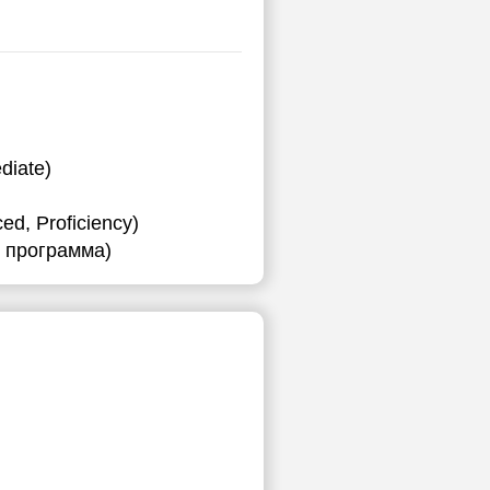
ы
diate)
d, Proficiency)
я программа)