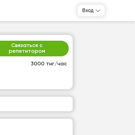
Вход
Связаться с
репетитором
3000 тнг/час
т
пт
3
14
т
Нет
одных
свободных
ов
часов