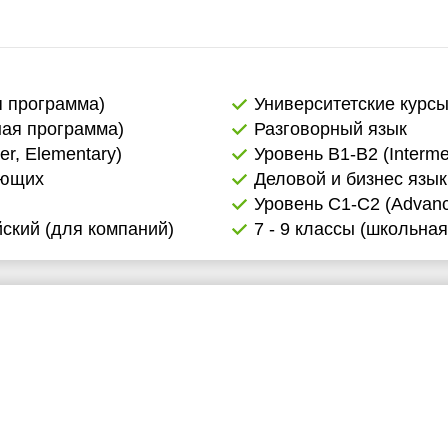
1:30
2:00
2:30
я программа)
Университетские курс
ная программа)
Разговорный язык
3:00
er, Elementary)
Уровень B1-B2 (Interme
3:30
ающих
Деловой и бизнес язык
Уровень C1-C2 (Advance
4:00
ский (для компаний)
7 - 9 классы (школьна
4:30
5:00
5:30
6:00
6:30
7:00