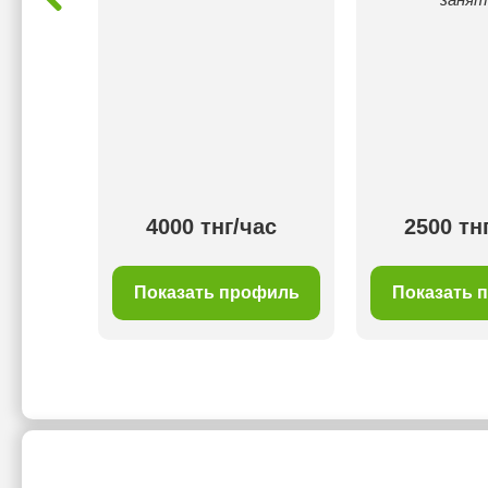
ас
4000 тнг/час
2500 тн
филь
Показать профиль
Показать 