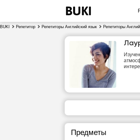
BUKI
Репетитор
Репетиторы Английский язык
Репетиторы Англий
Лау
Изучен
атмосф
интере
сб
8
Нет
1
свободных
часов
1
Предметы
1