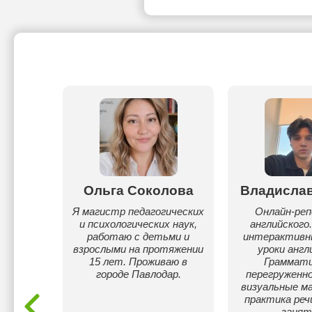
ат
Ольга Соколова
Владислав
в
Я магистр педагогических
Онлайн-ре
и психологических наук,
английского
кольных
работаю с детьми и
интерактивны
взрослыми на протяжении
уроки англ
15 лет. Проживаю в
Граммати
городе Павлодар.
перегруженно
визуальные м
практика реч
занят