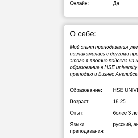
Онлайн:
Да
1
1
О себе:
1
1
Мой опыт преподавания уже 
познакомилась с другими пр
1
этого я плотно подсела на 
образование в HSE universit
2
преподаю и Бизнес Английск
2
Образование:
HSE UNIV
2
Возраст:
18-25
Опыт:
более 3 ле
Языки
русский
, а
преподавания: