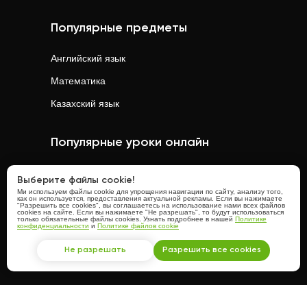
Популярные предметы
Английский язык
Математика
Казахский язык
Популярные уроки онлайн
Математика
онлайн
Выберите файлы cookie!
Ми используем файлы cookie для упрощения навигации по сайту, анализу того,
Физика
онлайн
как он используется, предоставления актуальной рекламы. Если вы нажимаете
"Разрешить все cookies", вы соглашаетесь на использование нами всех файлов
cookies на сайте. Если вы нажимаете "Не разрешать", то будут использоваться
Химия
онлайн
только обязательные файлы cookies. Узнать подробнее в нашей
Политике
конфиденциальности
и
Политике файлов cookie
Английский язык
онлайн
Не разрешать
Разрешить все cookies
Казахский язык
онлайн