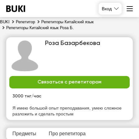
Вход
BUKI
Репетитор
Репетиторы Китайский язык
Репетиторы Китайский язык Роза Б.
Роза Базарбекова
Связаться с репетитором
пн
вт
ср
чт
10
11
12
13
3000 тнг/час
Я имею большой опыт преподавания, умею сложное
11:30
10:00
10:00
10:00
разложить и сделать простым
12:00
10:30
10:30
10:30
12:30
11:00
11:00
11:00
Предметы
Про репетитора