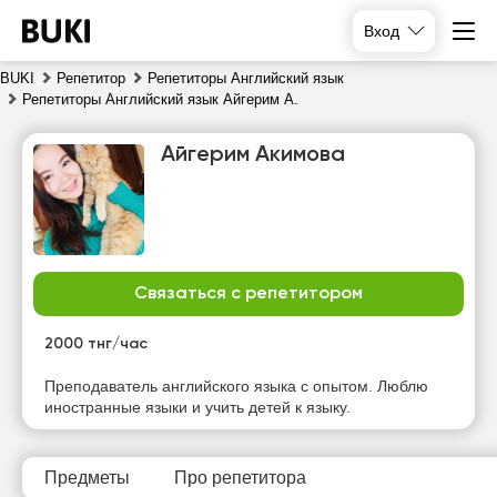
Вход
BUKI
Репетитор
Репетиторы Английский язык
Репетиторы Английский язык Айгерим А.
Айгерим Акимова
Связаться с репетитором
пн
вт
ср
чт
10
11
12
13
2000 тнг/час
Нет
Нет
Нет
Преподаватель английского языка с опытом. Люблю
12:00
свободных
свободных
свободных
иностранные языки и учить детей к языку.
часов
часов
часов
Предметы
Про репетитора