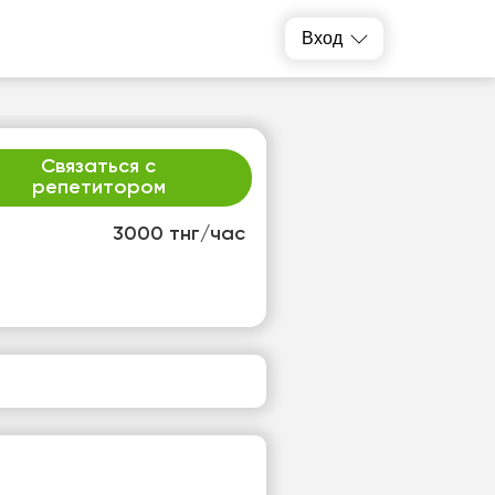
Вход
Связаться с
репетитором
3000 тнг/час
т
сб
4
15
т
Нет
одных
свободных
ов
часов