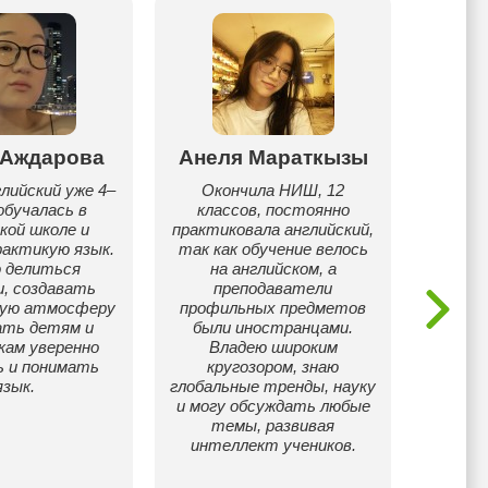
 Аждарова
Анеля Мараткызы
А
лийский уже 4–
Окончила НИШ, 12
обучалась в
классов, постоянно
Здравс
кой школе и
практиковала английский,
помо
рактикую язык.
так как обучение велось
необх
 делиться
на английском, а
дос
и, создавать
преподаватели
ную атмосферу
профильных предметов
ать детям и
были иностранцами.
кам уверенно
Владею широким
ь и понимать
кругозором, знаю
язык.
глобальные тренды, науку
и могу обсуждать любые
темы, развивая
интеллект учеников.