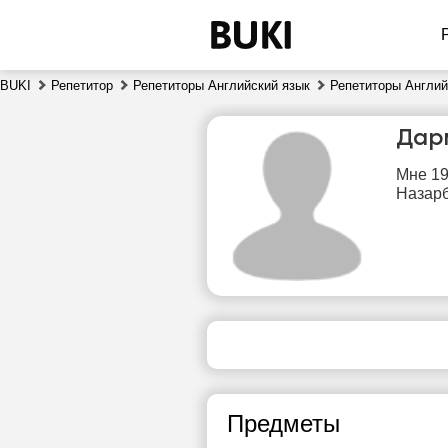
BUKI
Репетитор
Репетиторы Английский язык
Репетиторы Англий
Дар
Мне 19
Назарб
вс
9
Нет
свободных
сво
часов
ч
Предметы