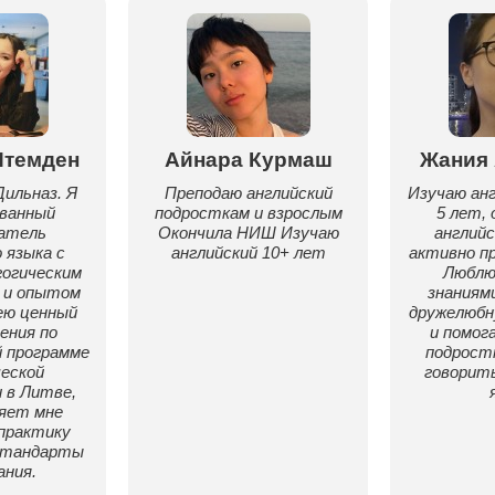
Итемден
Айнара Курмаш
Жания
ильназ. Я
Преподаю английский
Изучаю анг
ванный
подросткам и взрослым
5 лет, 
ватель
Окончила НИШ Изучаю
английс
 языка с
английский 10+ лет
активно п
огическим
Люблю
 и опытом
знаниям
ею ценный
дружелюб
ения по
и помог
 программе
подрост
еской
говорит
 в Литве,
яет мне
практику
 стандарты
ания.