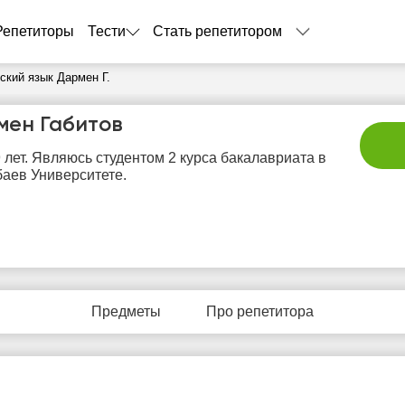
Репетиторы
Тести
Стать репетитором
ский язык Дармен Г.
мен Габитов
 лет. Являюсь студентом 2 курса бакалавриата в
аев Университете.
пн
вт
ср
чт
п
10
11
12
13
1
Предметы
Про репетитора
Нет
Нет
Нет
Нет
Не
бодных
свободных
свободных
свободных
своб
асов
часов
часов
часов
час