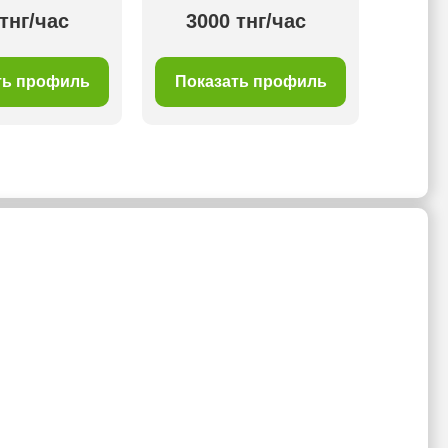
тнг/час
3000 тнг/час
40
ть профиль
Показать профиль
Пок