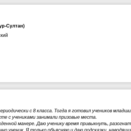
ур-Султан)
ский
риодически с 8 класса. Тогда я готовил учеников младших
те с учениками занимали призовые места.
ужденной манере. Даю ученику время привыкнуть, разогнат
но ученик. Я только объясняю и даю подсказки, наводящи