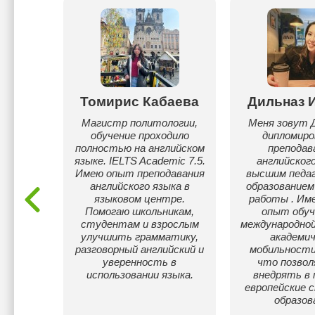
Томирис Кабаева
Дильназ 
ова
Магистр политологии,
Меня зовут Д
обучение проходило
дипломиро
по
полностью на английском
препода
, IELTS
языке. IELTS Academic 7.5.
английского
 score:
Имею опыт преподавания
высшим педаг
: более
английского языка в
образованием
языковом центре.
работы . Им
Помогаю школьникам,
опыт обуч
студентам и взрослым
международной
улучшить грамматику,
академич
разговорный английский и
мобильности
уверенность в
что позвол
использовании языка.
внедрять в 
европейские
образов