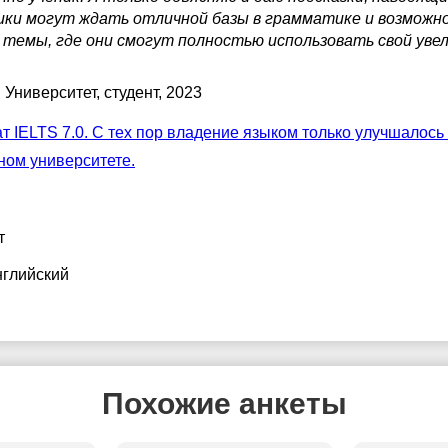
ники могут ждать отличной базы в грамматике и возможн
темы, где они смогут полностью использовать свой увел
 Университет
, студент, 2023
 IELTS 7.0. С тех пор владение языком только улучшалось 
ном университете.
т
нглийский
Похожие анкеты