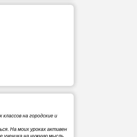
 классов на городские и
ься. На моих уроках активен
е ученика на нужную мысль.