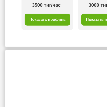
ас
3500 тнг/час
3000 тн
филь
Показать профиль
Показать 