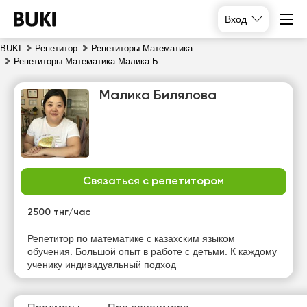
Вход
BUKI
Репетитор
Репетиторы Математика
Репетиторы Математика Малика Б.
Малика Билялова
Связаться с репетитором
чт
пт
сб
вс
6
7
8
9
2500 тнг/час
Нет
Нет
Нет
Репетитор по математике с казахским языком
14:00
свободных
свободных
свободных
обучения. Большой опыт в работе с детьми. К каждому
часов
часов
часов
ученику индивидуальный подход
14:30
15:00