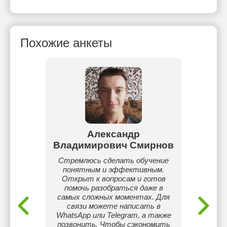
Похожие анкеты
ni
Александр
Вл
Владимирович Смирнов
hematics
Репе
perience
О
Стремлюсь сделать обучение
 Levels
понятным и эффективным.
rs now.
Открыт к вопросам и готов
помочь разобраться даже в
самых сложных моментах. Для
связи можете написать в
WhatsApp или Telegram, а также
позвонить. Чтобы сэкономить