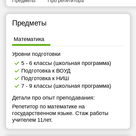
Предметы
Про репетитора
15:30
16:00
Предметы
16:30
Математика
17:00
17:30
Уровни подготовки
5 - 6 классы (школьная программа)
18:00
Подготовка к ВОУД
18:30
Подготовка к НИШ
7 - 9 классы (школьная программа)
19:00
Детали про опыт преподавания:
19:30
Репетитор по математике на
20:00
государственном языке. Стаж работы
учителем 11лет.
20:30
21:00