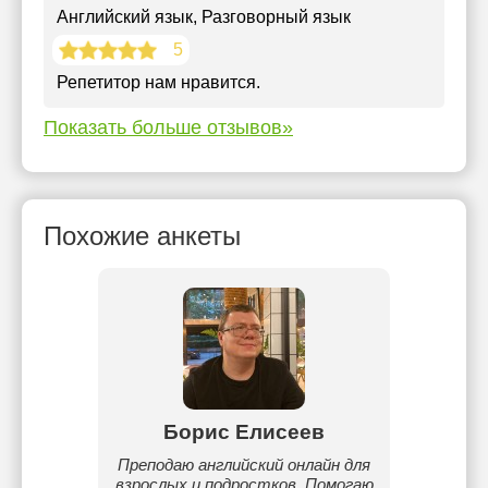
Английский язык
, Разговорный язык
5
Репетитор нам нравится.
Показать больше отзывов»
Похожие анкеты
she
Борис Елисеев
о языка
Преподаю английский онлайн для
Меня з
овней.
взрослых и подростков. Помогаю
из