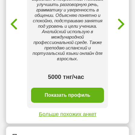
тирован
улучшить разговорную речь,
не ниже
грамматику и уверенность в
общении. Объясняю понятно и
спокойно, подстраиваю занятия
под уровень и цели ученика.
Английский использую в
международной
профессиональной среде. Также
преподаю испанский и
португальский языки онлайн для
взрослых.
тнг/
5000 тнг/час
ль
Показать профиль
П
Больше похожих анкет