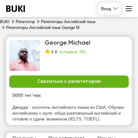
Вход
BUKI
Репетитор
Репетиторы Английский язык
Репетиторы Английский язык George M.
George Michael
(
отзывов: 90
)
4.8
Связаться с репетитором
пн
вт
ср
чт
10
11
12
13
5000 тнг/час
Нет
Нет
Нет
Нет
Джордж - носитель английского языка из США. Обучаю
свободных
свободных
свободных
свободных
английскому с нуля, обще-разговорный английский и
часов
часов
часов
часов
готовлю к сдаче экзаменов (IELTS, TOEFL)