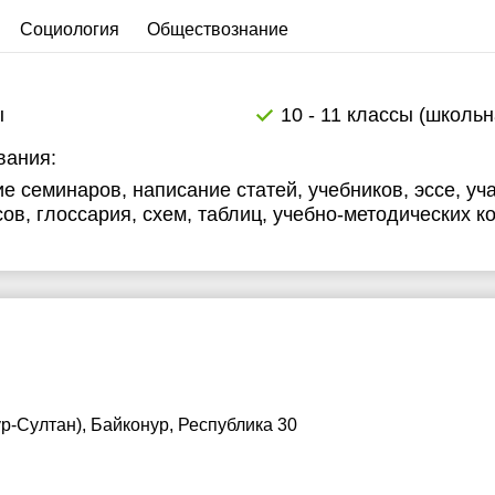
3:30
Социология
Обществознание
4:00
4:30
ы
10 - 11 классы (школь
5:00
вания:
е семинаров, написание статей, учебников, эссе, уча
5:30
сов, глоссария, схем, таблиц, учебно-методических к
6:00
6:30
7:00
р-Султан), Байконур, Республика 30