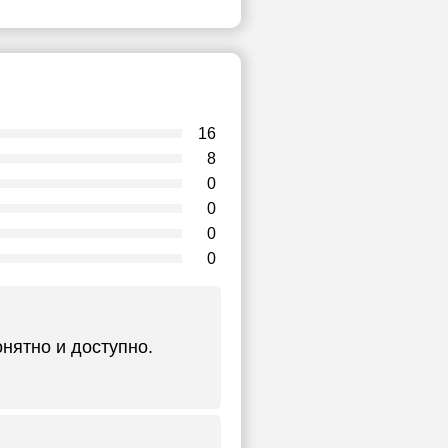
16
8
0
0
0
0
)
нятно и доступно.
)