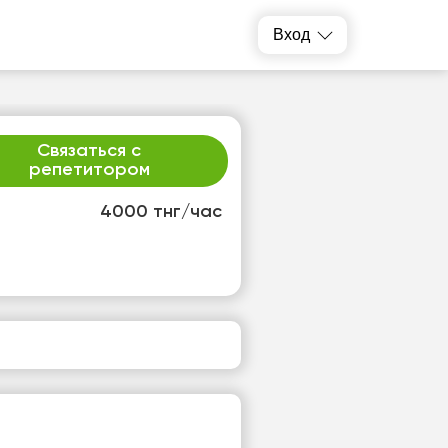
Вход
Связаться с
репетитором
4000 тнг/час
т
ср
1
12
т
Нет
одных
свободных
ов
часов