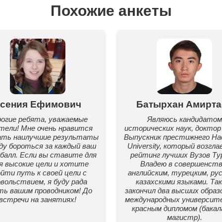
Похожие анкеты
сения Ефимович
Батырхан Амирта
огие ребята, уважаемые
Являюсь кандидатом
тели! Мне очень нравится
исторических наук, доктор 
ать наилучшие результаты
Выпускник престижнего Hac
уду бороться за каждый ваш
University, который возгл
 балл. Если вы ставите для
рейтинг лучших Вузов Ту
я высокие цели и хотите
Владею в совершенств
йти путь к своей цели с
английским, турецким, рус
вольствием, я буду рада
казахскими языками. Так
ь вашим проводником! До
закончил два высших образ
встречи на занятиях!
международных университ
красным дипломом (бакала
магистр).