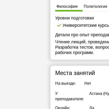
1
Философия
Политология
1
Уровни подготовки
1
Университетские курс
1
Детали про опыт препода
Чтение лекций, проведени
1
Разработка тестов, вопро
1
рабочих программ.
1
1
Места занятий
На выезде:
Нет
У
Астана (Ну
преподавателя:
Онлайн:
Да