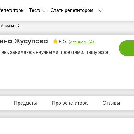
Репетиторы
Тести
Стать репетитором
 Марина Ж.
ина Жусупова
5.0
(
отзывов: 24
)
аю, занимаюсь научными проектами, пишу эссе,
пт
сб
вс
пн
в
7
8
9
10
1
Предметы
Про репетитора
Отзывы
Нет
Нет
Нет
Не
2:00
свободных
свободных
свободных
своб
часов
часов
часов
час
2:30
3:00