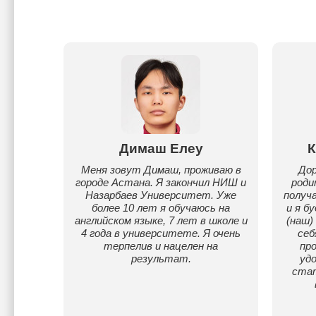
Димаш Елеу
К
Меня зовут Димаш, проживаю в
Дор
городе Астана. Я закончил НИШ и
роди
Назарбаев Университет. Уже
получ
более 10 лет я обучаюсь на
и я б
английском языке, 7 лет в школе и
(наш)
4 года в университете. Я очень
себ
терпелив и нацелен на
про
результат.
удо
стат