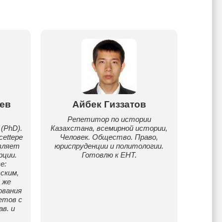
ев
Айбек Гиззатов
Репетитор по истории
(PhD).
Казахстана, всемирной истории,
ettepe
Человек. Общество. Право,
авляет
юриспруденции и политологии.
рции.
Готовлю к ЕНТ.
е:
ским,
 же
ования
етов с
в. и