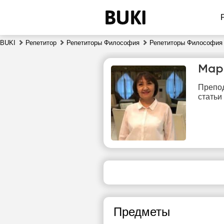
BUKI
Репетитор
Репетиторы Философия
Репетиторы Философия
Мар
Препод
статьи
чт
6
Нет
1
свободных
часов
1
Предметы
1