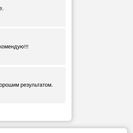
е.
комендую!!!
)
хорошим результатом.