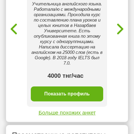
 А также
Учительница английского языка.
Я с
ом в
Работала/ю с международными
универ
 Обучаю
организациями. Проходила курс
шк
языкам.
по составлению плана уроков и
пр
рному
целых юнитов в Назарбаев
консул
ке. А
Университете. Есть
препода
 с
опубликованная книга по этому
межд
й. Also
курсу с одногруппницами.
набра
Обучаю
Написала диссертацию на
т до 60
английском на 25000 слов (есть в
Google). В 2018 году IELTS был
7.0.
тнг/
4000 тнг/час
ль
Показать профиль
П
Больше похожих анкет