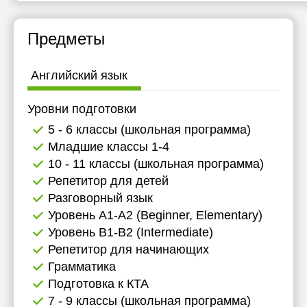
19:30
18:00
11:30
11:30
Предметы
20:00
20:00
12:00
12:00
12:30
12:30
Английский язык
13:00
13:00
Уровни подготовки
13:30
13:30
5 - 6 классы (школьная программа)
14:00
14:00
Младшие классы 1-4
10 - 11 классы (школьная программа)
14:30
14:30
Репетитор для детей
15:00
15:00
Разговорный язык
Уровень А1-А2 (Beginner, Elementary)
17:00
17:00
Уровень B1-B2 (Intermediate)
17:30
17:30
Репетитор для начинающих
Грамматика
18:00
18:00
Подготовка к КТА
18:30
18:30
7 - 9 классы (школьная программа)