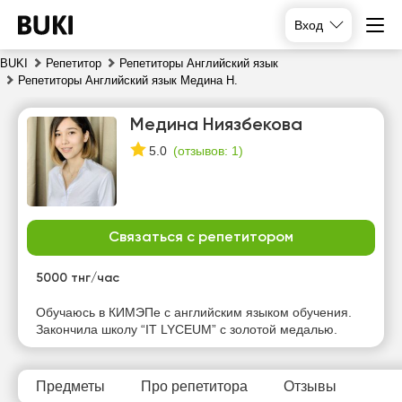
Вход
BUKI
Репетитор
Репетиторы Английский язык
Репетиторы Английский язык Медина Н.
Медина Ниязбекова
(
отзывов: 1
)
5.0
Связаться с репетитором
чт
пт
сб
вс
6
7
8
9
5000 тнг/час
Обучаюсь в КИМЭПе с английским языком обучения.
18:00
13:00
10:00
10:00
Закончила школу “IT LYCEUM” с золотой медалью.
18:30
13:30
10:30
10:30
19:00
14:00
11:00
11:00
Предметы
Про репетитора
Отзывы