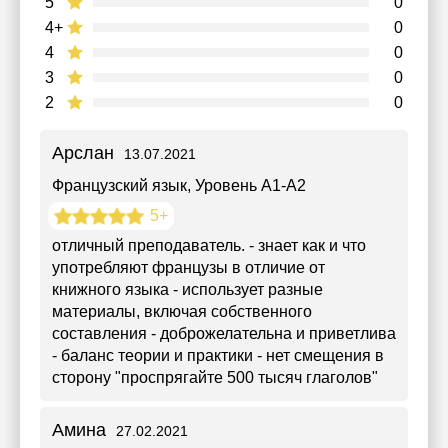
5
0
4+
0
4
0
3
0
2
0
Арслан
13.07.2021
Французский язык
, Уровень А1-А2
5+
отличный преподаватель. - знает как и что
употребляют французы в отличие от
книжного языка - использует разные
материалы, включая собственного
составления - доброжелательна и приветлива
- баланс теории и практики - нет смещения в
сторону "проспрягайте 500 тысяч глаголов"
Амина
27.02.2021