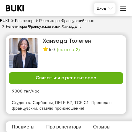
Вход
BUKI
Репетитор
Репетиторы Французский язык
Репетиторы Французский язык Ханзада Т.
Ханзада Толеген
(
отзывов: 2
)
5.0
Связаться с репетитором
чт
пт
сб
вс
6
7
8
9
9000 тнг/час
Нет
Нет
Нет
Нет
Студентка Сорбонны, DELF B2, TCF C1. Преподаю
свободных
свободных
свободных
свободных
французский, ставлю произношение!
часов
часов
часов
часов
Предметы
Про репетитора
Отзывы