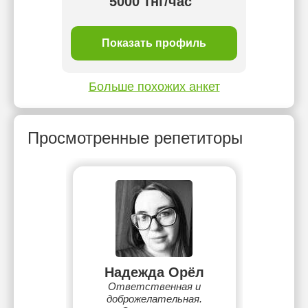
5000 тнг/час
1 
ль
Показать профиль
П
Больше похожих анкет
Просмотренные репетиторы
Надежда Орёл
Ответственная и
доброжелательная.