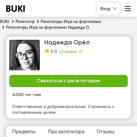
Вход
BUKI
Репетитор
Репетиторы Игра на фортепиано
Репетиторы Игра на фортепиано Надежда О.
Надежда Орёл
(
отзывов: 2
)
5.0
Связаться с репетитором
пт
сб
вс
пн
7
8
9
10
4000 тнг/час
Нет
Нет
Ответственная и доброжелательная. Стремлюсь к
15:00
14:00
свободных
свободных
поставленным целям.
часов
часов
15:30
14:30
16:00
15:00
Предметы
Про репетитора
Отзывы