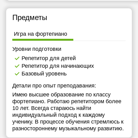
16:30
15:30
Предметы
17:00
16:00
17:30
16:30
Игра на фортепиано
18:00
17:00
Уровни подготовки
18:30
17:30
Репетитор для детей
19:00
18:00
Репетитор для начинающих
Базовый уровень
19:30
18:30
Детали про опыт преподавания:
20:00
19:00
Имею высшее образование по классу
19:30
фортепиано. Работаю репетитором более
10 лет. Всегда стараюсь найти
20:00
индивидуальный подход к каждому
ученику. В процессе обучения стремлюсь к
разностороннему музыкальному развитию.