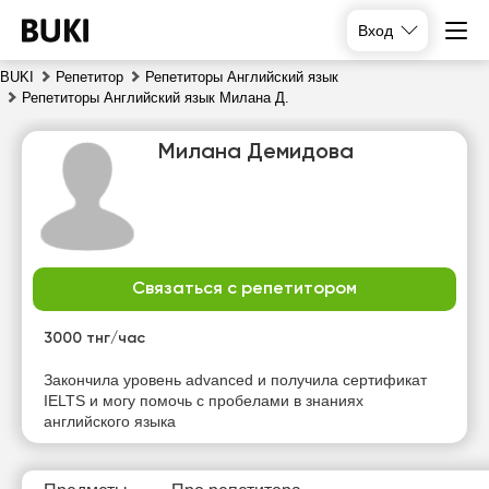
Вход
BUKI
Репетитор
Репетиторы Английский язык
Репетиторы Английский язык Милана Д.
Милана Демидова
Связаться с репетитором
вс
пн
вт
ср
9
10
11
12
3000 тнг/час
Нет
Нет
Нет
Нет
Закончила уровень advanced и получила сертификат
свободных
свободных
свободных
свободных
IELTS и могу помочь с пробелами в знаниях
часов
часов
часов
часов
английского языка