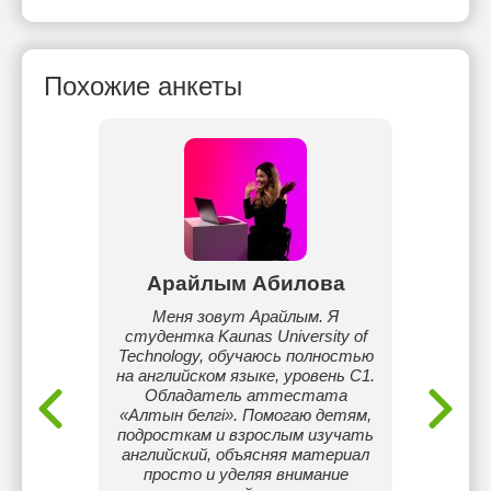
Похожие анкеты
ева
Арайлым Абилова
, обучаю
Меня зовут Арайлым. Я
Зак
ро!
студентка Kaunas University of
Уни
Technology, обучаюсь полностью
на английском языке, уровень C1.
Обладатель аттестата
гуман
«Алтын белгі». Помогаю детям,
Люблю 
подросткам и взрослым изучать
и люб
английский, объясняя материал
просто и уделяя внимание