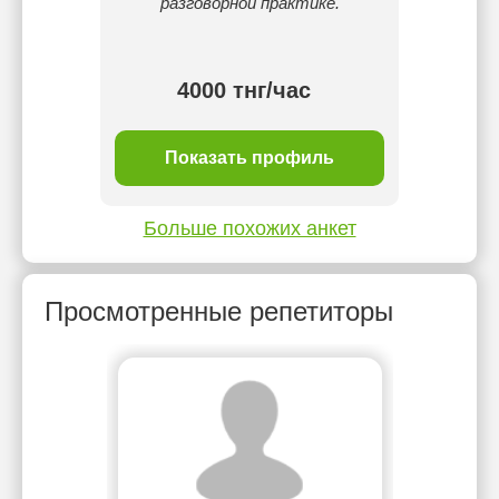
разговорной практике.
4000 тнг/час
ль
Показать профиль
П
Больше похожих анкет
Просмотренные репетиторы