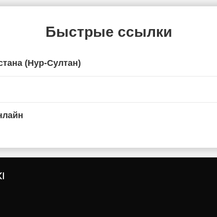
Быстрые ссылки
стана (Нур-Султан)
нлайн
I