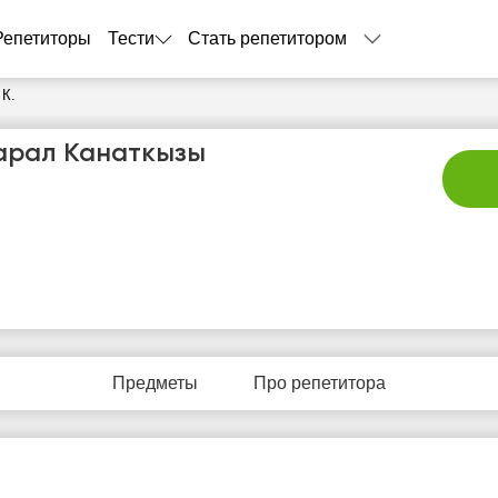
Репетиторы
Тести
Стать репетитором
 К.
арал Канаткызы
сб
вс
пн
вт
с
8
9
10
11
1
Предметы
Про репетитора
Нет
Нет
Не
9:00
19:00
свободных
свободных
своб
часов
часов
час
9:30
19:30