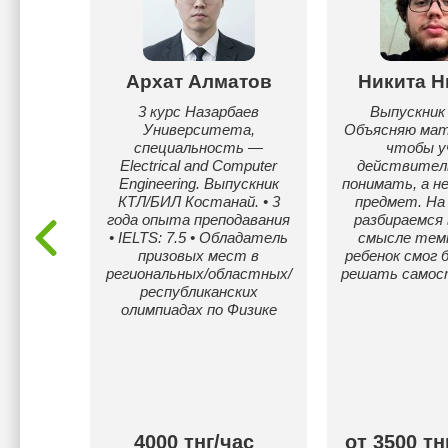
енбек
Архат Алматов
Никита Н
чь вам!
3 курс Назарбаев
Выпускни
20)
Университета,
Объясняю мат
специальность —
чтобы у
0-2024)
Electrical and Computer
действитель
Engineering. Выпускник
понимать, а н
КТЛ/БИЛ Костанай. • 3
предмет. На
года опыта преподавания
разбираемся 
• IELTS: 7.5 • Обладатель
смысле тем
призовых мест в
ребенок смог 
региональных/областных/
решать самос
республиканских
олимпиадах по Физике
ас
4000 тнг/час
от 3500 тн