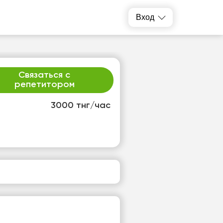
Вход
Связаться с
репетитором
3000 тнг/час
р
чт
2
13
т
Нет
одных
свободных
ов
часов