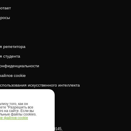
ботает
просы
я репетитора
я студента
конфиденциальности
айлов cookie
спользования искусственного интеллекта
безопасность
изу того, как он
аете "Разрешить все
es на сайте. Если вы
ельные файлы cookies.
е файлов cookie
klinna linnaosa, Tornimäe tn 5, 10145,