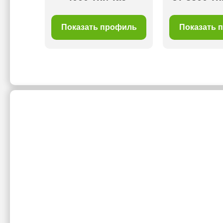
филь
Показать профиль
Показать 