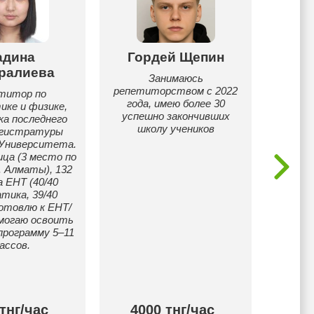
адина
Гордей Щепин
Ерас
ралиева
Занимаюсь
Есть п
репетиторством с 2022
мину
титор по
года, имею более 30
уровня 
ке и физике,
успешно закончивших
мне: Я
а последнего
школу учеников
курсе
агистратуры
"п
 Университета.
матем
ца (3 место по
преп
. Алматы), 132
Отличн
а ЕНТ (40/40
и каза
тика, 39/40
уче
Готовлю к ЕНТ/
по
могаю освоить
пред
программу 5–11
сдают 
ассов.
НИШ
п
тнг/час
4000 тнг/час
35