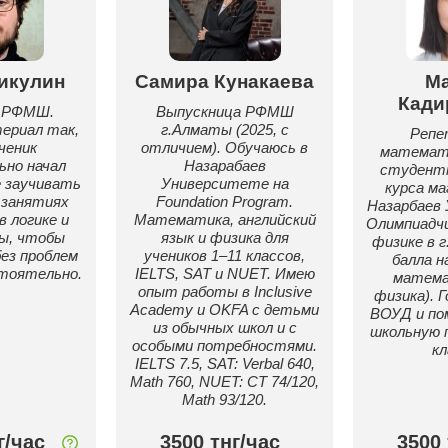
икулин
Самира Кунакаева
М
Кади
к РФМШ.
Выпускница РФМШ
ериал так,
г.Алматы (2025, с
Репе
ченик
отличием). Обучаюсь в
математи
но начал
Назарабаев
студентк
е заучивать
Университете на
курса м
 занятиях
Foundation Program.
Назарбаев
в логике и
Математика, английский
Олимпиадчи
ы, чтобы
язык и физика для
физике в г
без проблем
учеников 1–11 классов,
балла н
тоятельно.
IELTS, SAT и NUET. Имею
матема
опыт работы в Inclusive
физика). 
Academy и OKFA с детьми
ВОУД и по
из обычных школ и с
школьную 
особыми потребностями.
кл
IELTS 7.5, SAT: Verbal 640,
Math 760, NUET: CT 74/120,
Math 93/120.
г/час
3500 тнг/час
3500 