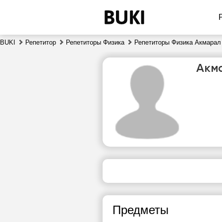
BUKI
Репетитор
Репетиторы Физика
Репетиторы Физика Акмарал
Акм
пт
7
19:00
1
19:30
1
Предметы