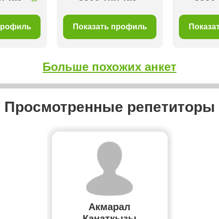
профиль
Показать профиль
Показа
Больше похожих анкет
Просмотренные репетиторы
Акмарал
Канаткызы