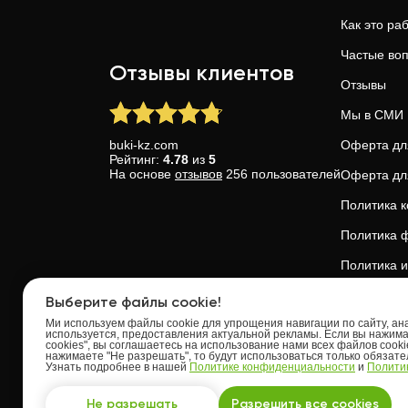
Как это ра
Частые во
Отзывы клиентов
Отзывы
Мы в СМИ
buki-kz.com
Оферта дл
Рейтинг:
4.78
из
5
На основе
отзывов
256
пользователей
Оферта дл
Политика 
Политика ф
Политика и
Доверие и 
Выберите файлы cookie!
Ми используем файлы cookie для упрощения навигации по сайту, анал
используется, предоставления актуальной рекламы. Если вы нажим
cookies", вы соглашаетесь на использование нами всех файлов cooki
нажимаете "Не разрешать", то будут использоваться только обязат
Узнать подробнее в нашей
Политике конфиденциальности
и
Политик
Upskills OU
Tallinn, Kes
Не разрешать
Разрешить все cookies