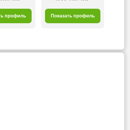
ть профиль
Показать профиль
Пок