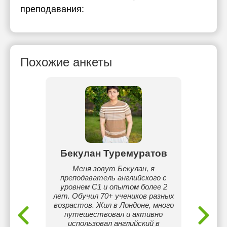
преподавания:
Похожие анкеты
иева
Бекулан Туремуратов
Жа
еймана
Меня зовут Бекулан, я
Я друж
ю
преподаватель английского с
студ
нтах
уровнем C1 и опытом более 2
языки 
для ig).
лет. Обучил 70+ учеников разных
прак
18 год
возрастов. Жил в Лондоне, много
английс
путешествовал и активно
ошибо
использовал английский в
по