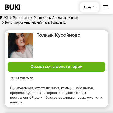
Вход
BUKI
Репетитор
Репетиторы Английский язык
Репетиторы Английский язык Толкын К.
Толкын Кусайнова
Связаться с репетитором
пт
сб
вс
пн
7
8
9
10
2000 тнг/час
Нет
Нет
Нет
Нет
Пунктуальная, ответственная, коммуникабельная,
свободных
свободных
свободных
свободных
проявляю упорство и терпение в достижении
часов
часов
часов
часов
поставленной цели - быстро осваиваю новые умения и
навыки.